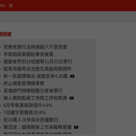
ENG
簡
聞速遞
完善性罪行法例接逾六千意見書
李家超與東盟秘書長會面
選委會界別分組選舉11月22日舉行
跑馬地屋苑泳池救生員疑用假證件
新一批銀債推出 保證息率4.25厘
終止調查壹傳媒事務
首場部門領導經驗分享會舉行
無人機助監察工地熱工序和熱源
6月零售業銷貨值升4.6%
用假證件
選委會界別分組選舉11月22日舉行
7月樓宇買賣跌28.8%
近33萬人次參與全民運動日
陳茂波：國債期貨上市具戰略意義
播放
歡迎深化內地香港市場合作新措施