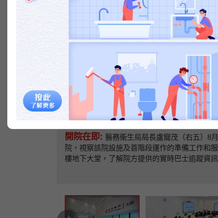
上一篇
開院在即:
醫務衞生局局長盧寵茂（右五）8月
院，視察該院設施及首階段運作的準備工作和服
樓地下大堂，了解院方提供的實時巴士追蹤資訊
上一篇