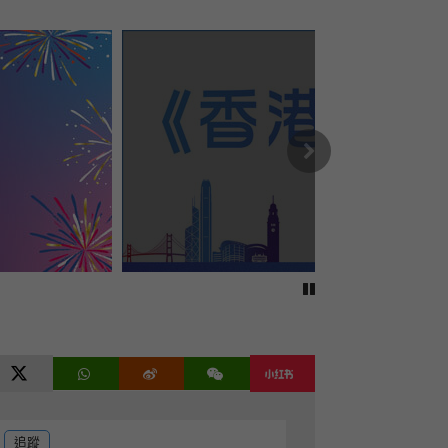
李家超晤中國證監會主席
在新視窗開啟連結
特首參與全民運動日
李家超出席地區諮詢會聽取意見
首隻國債期貨明在港上市成新里程
地區治理︰攜手臻善 幸福滿園
李家超出席駐港部隊招待會
下一篇
皇崗口岸開通前將進行逾百演練
臨時選民登記冊發表
上半年罪案跌1.5%
第二季經濟預估增長4.3%
一手私樓潛在供應約九萬六千伙
預設醫療指示法例生效
停止自動播放
鄧炳強視察皇崗口岸港方口岸區
港珠澳大橋往來港澳私家車配額增
觀塘充電暨加氣站用地招標出售
twitter
小紅書
ube
WhatsApp
微博
微信
食環署向朗豪坊發消除蟲鼠通知
特首顧問團就香港發展提意見
港深簽皇崗口岸一地兩檢合作安排
追蹤