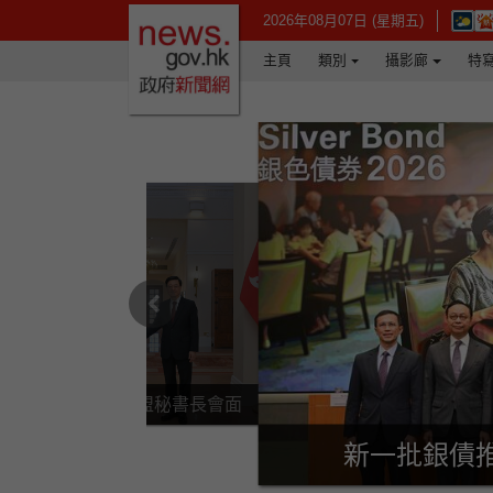
政府新聞網主頁
在新視
2026年08月07日 (星期五)
主頁
類別
攝影廊
特
上一篇
李家超與東盟秘書長會面
新一批銀債推