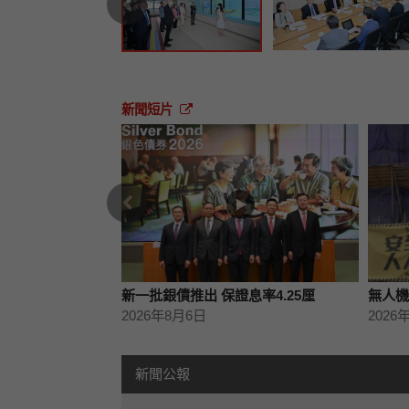
新聞短片
上一篇
獎
新一批銀債推出 保證息率4.25厘
無人機
2026年8月6日
2026
新聞公報