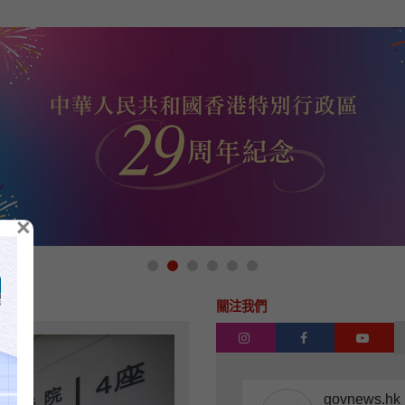
×
關注我們
instagram
facebook
yout
govnews.hk