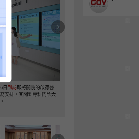
下一篇
醫療創新:
6日
到訪
即將開院的啟德醫
醫務衞生局局長盧寵茂（
務安排，其間到專科門診大
員會第四次
會議
，討論香港發展成為國
。
動臨床試驗發展。
下一篇