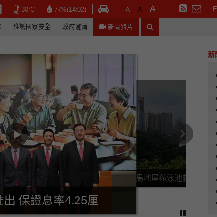
預設字體大小
較大的字體
最大的字體
訂閱RSS
在新視窗開啟連結 - 香港天文台網頁
在新視窗開啟連結 - 香港天文台網頁
窗開啟連結 - 香港天文台網頁
在新視窗開啟連結 - 香港運輸署網頁
30°C
77%(14:02)
搜尋
寫
維護國家安全
政府澄清
新聞短片
新
下一篇
跑馬地屋苑泳池救生員疑
出 保證息率4.25厘
停止自動