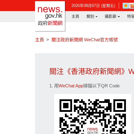
政府新聞網主頁
在
2026年08月07日 (星期五)
新
主頁
類別
攝影廊
特
視
窗
開
啟
連
主頁
關注政府新聞網 WeChat官方帳號
結
-
香
港
天
關注《香港政府新聞網》We
文
台
網
用
WeChat App
掃描以下QR Code
頁