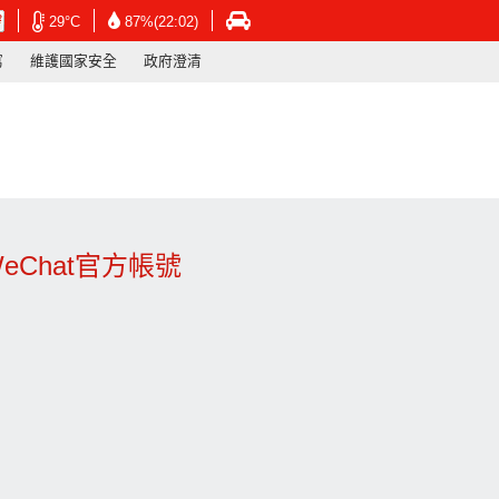
在
在
在
29°C
87%(22:02)
新
新
新
寫
維護國家安全
政府澄清
視
視
視
窗
窗
窗
開
開
開
啟
啟
啟
連
連
連
結
結
結
-
-
-
香
香
香
港
港
港
天
天
運
Chat官方帳號
文
文
輸
台
台
署
網
網
網
頁
頁
頁