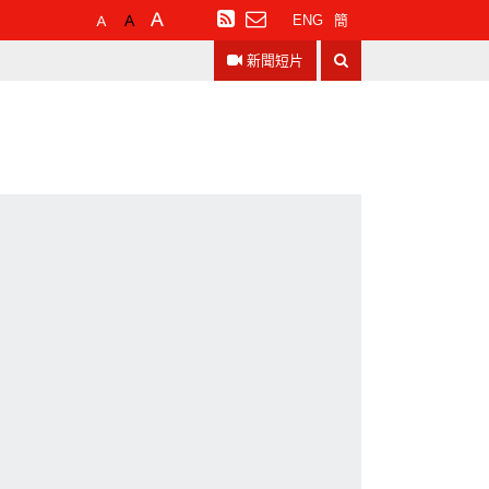
預
較
最
訂
ENG
簡
設
大
大
閱
搜
字
的
的
RSS
新聞短片
尋
體
字
字
大
體
體
小