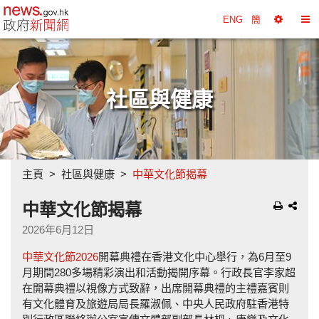
政府新聞網主頁
ENG
簡
選
切
擇
換
工
目
具
錄
社區與健康
主頁
社區與健康
中華文化節揭幕
中華文化節揭幕
2026年6月12日
中華文化節2026
開幕典禮在香港文化中心舉行，為6月至9
月期間280多場精彩演出和活動揭開序幕。行政長官李家超
在開幕典禮以視像方式致辭，出席開幕典禮的主禮嘉賓則
有文化體育及旅遊局局長羅淑佩、中央人民政府駐香港特