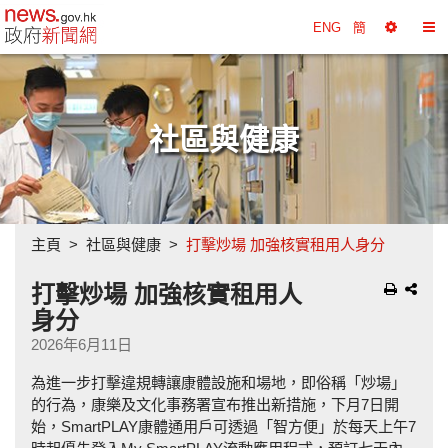
政府新聞網主頁
ENG
簡
選
切
擇
換
工
目
具
錄
社區與健康
主頁
社區與健康
打擊炒場 加強核實租用人身分
打擊炒場 加強核實租用人
身分
2026年6月11日
為進一步打擊違規轉讓康體設施和場地，即俗稱「炒場」
的行為，康樂及文化事務署宣布推出新措施，下月7日開
始，SmartPLAY康體通用戶可透過「智方便」於每天上午7