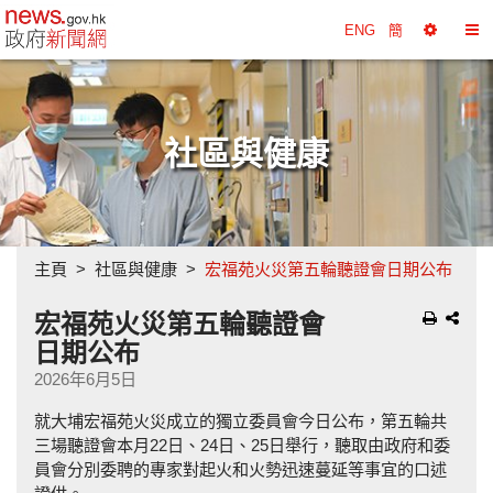
政府新聞網主頁
ENG
簡
選
切
擇
換
工
目
具
錄
社區與健康
主頁
社區與健康
宏福苑火災第五輪聽證會日期公布
宏福苑火災第五輪聽證會
日期公布
2026年6月5日
就大埔宏福苑火災成立的獨立委員會今日公布，第五輪共
三場聽證會本月22日、24日、25日舉行，聽取由政府和委
員會分別委聘的專家對起火和火勢迅速蔓延等事宜的口述