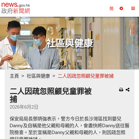
政府新聞網主頁
簡
選
切
擇
換
工
目
具
錄
社區與健康
主頁
社區與健康
二人因疏忽照顧兒童罪被捕
二人因疏忽照顧兒童罪被
捕
2026年6月2日
保安局局長鄧炳強表示，警方今日於長沙灣區找到嬰兒
Danny及自稱是他父親和母親的人，會盡快將Danny送往醫
院檢查。至於宣稱是Danny父親和母親的人，則因疏忽照