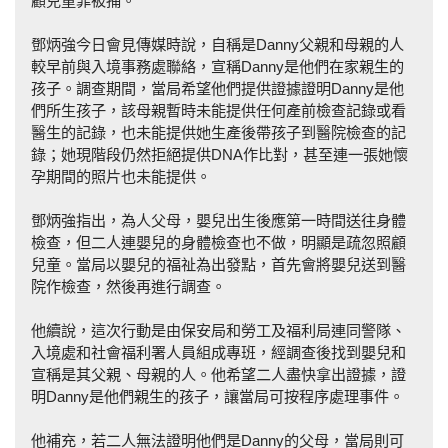
顧兒童罪被捕。
鄧炳強今日會見傳媒時說，自稱是Danny父親和母親的人
較早前與入境事務處聯絡，宣稱Danny是他們在家親生的
孩子。調查期間，當局希望他們提供證據證明Danny是他
們所生孩子，該母親暫時未能提供任何產前檢查記錄或看
醫生的記錄，也未能提供她生產後帶孩子到醫院檢查的記
錄；她現階段仍然拒絕提供DNA作比對，甚至連一張她懷
孕期間的照片也未能提供。
鄧炳強指出，為人父母，嬰兒出生後應第一時間送往身體
檢查，但二人連嬰兒的身體檢查也不做，明顯是疏忽照顧
兒童。當局以嬰兒的福祉為出發點，首先會將嬰兒送到醫
院作檢查，然後再進行調查。
他續說，這次行動是由保安局和勞工及福利局連同警隊、
入境處和社會福利署人員組成專班，經調查後找到嬰兒和
宣稱是其父親、母親的人。他希望二人盡快拿出證據，證
明Danny是他們親生的孩子，讓當局可按程序處理事件。
他補充，若二人無法證明他們是Danny的父母，當局則可