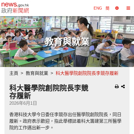
政府新聞網主頁
ENG
簡
選
切
擇
換
工
目
具
錄
教育與就業
主頁
教育與就業
科大醫學院創院院長李競存履新
科大醫學院創院院長李競
存履新
2026年6月1日
香港科技大學今日委任李競存出任醫學院創院院長，同日
履新。政府表示歡迎，指此舉標誌着科大籌建第三所醫學
院的工作邁出新一步。