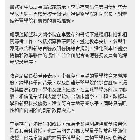
醫務衞生局局長盧寵茂表示，李競存曾出任美國伊利諾大
學厄巴納---香檳分校卡爾伊利諾伊醫學院創院院長，對籌
備新醫學院有寶貴的實戰經驗。
盧寵茂期望科大醫學院在李競存的帶領下繼續順利推進相
關籌備工作，包括招募教研團隊、擬定教學安排、參與牛
潭尾校舍和新綜合醫教研醫院綜合規劃，深化與本地醫療
機構和教學夥伴的協作，並全面配合香港醫務委員會的課
程認證程序。
教育局局長蔡若蓮表示，李競存有卓越的醫學教育領導經
驗、跨學科學術背景，以及創建新醫學院的豐富歷練。憑
藉其國際視野、學術及臨床經驗、在全球醫學界的深厚聯
繫，相信能帶領科大醫學院結合臨床醫學、工程、數據科
學和新興科技優勢，建立符合本地專業水平、同時具前瞻
性和面向國際的創新教育模式。
李競存在香港出生和成長，現為卡爾伊利諾伊醫學院榮休
院長和榮休教授，也是美國史丹福大學醫學院放射學兼任
教授。他是享譽國際的醫學科學家、生物醫學科研創新者