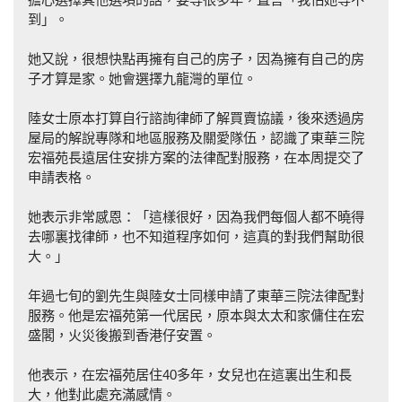
到」。
她又說，很想快點再擁有自己的房子，因為擁有自己的房
子才算是家。她會選擇九龍灣的單位。
陸女士原本打算自行諮詢律師了解買賣協議，後來透過房
屋局的解說專隊和地區服務及關愛隊伍，認識了東華三院
宏福苑長遠居住安排方案的法律配對服務，在本周提交了
申請表格。
她表示非常感恩：「這樣很好，因為我們每個人都不曉得
去哪裏找律師，也不知道程序如何，這真的對我們幫助很
大。」
年過七旬的劉先生與陸女士同樣申請了東華三院法律配對
服務。他是宏福苑第一代居民，原本與太太和家傭住在宏
盛閣，火災後搬到香港仔安置。
他表示，在宏福苑居住40多年，女兒也在這裏出生和長
大，他對此處充滿感情。