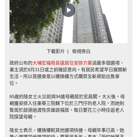
Play
Video
下載影片
|
檢視旁白
政府公布的
大埔宏福苑長遠居住安排方案
涵蓋多個選項，
業主須於8月31日或之前確認意向。有居民希望早日展開新
生活，所以首選會是以樓換樓方式購買全新資助出售單
位。
65歲的陸女士火災前與94歲母親居於宏昌閣。大火後，母
親獲安排入住東華三院轄下位於三門仔的老人院，而她則
暫居於啟德過渡性房屋啟福居，每日要花三小時往返老人
院探望母親。
陸女士表示，樓換樓較其他選項快捷，母親年事已高，她
擔心選擇其他選項的話，要等很多年，直言「我怕她等不