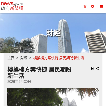
政府新聞網主頁
簡
選
切
擇
換
工
目
具
錄
財經
主頁
財經
樓換樓方案快捷 居民期盼新生活
樓換樓方案快捷 居民期盼
新生活
2026年5月30日