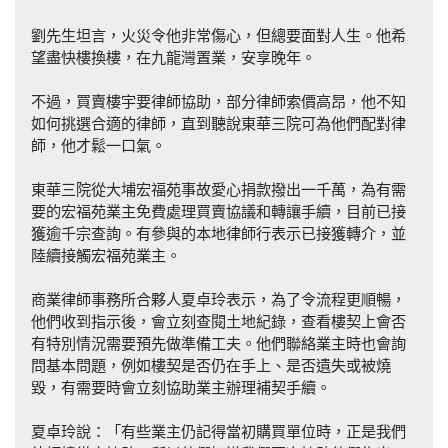
劉先生坦言，火災令他非常傷心，但總要面對人生。他希
望盡快樓換樓，在九龍灣置業，安享晚年。
不過，買賣樓宇要律師協助，部分律師索價高昂，他不知
如何挑選合適的律師，直到聽說東華三院可為他們配對律
師，他才鬆一口氣。
東華三院從大埔宏福苑事故愛心捐款撥出一千萬，為有需
要的宏福苑業主免費處理買賣協議和轉讓手續，目前已接
獲逾千宗查詢。有參與的本地律師行表示已接獲轉介，並
陸續接觸宏福苑業主。
商業律師事務所合夥人夏卓玲表示，為了令流程更順暢，
他們收到指示後，會立刻查閱土地紀錄，查看樓契上會否
有特別情況需要預先做準備工夫。他們聯絡業主時也會詢
問基本問題，例如樓契是否仍在手上、是否遺失或被燒
毀，有需要時會立刻協助業主辦理補契手續。
夏卓玲說：「有些業主仍記得當初購買單位時，正是我們