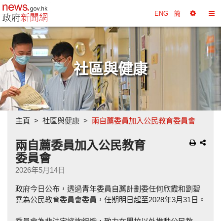
政府新聞網主頁
ENG
簡
選
切
擇
換
工
目
具
錄
社區與健康
主頁
社區與健康
兩自薦委員加入公民教育委員會
兩自薦委員加入公民教育
委員會
2026年5月14日
政府今日公布，透過青年委員自薦計劃委任何欣霞和劉碧
堯為公民教育委員會委員，任期明日起至2028年3月31日。