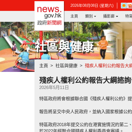
政府新聞網主頁
在
2026年08月08日 (星期六)
新
主頁
類別
攝影廊
特
視
窗
開
啟
連
社區與健康
結
-
香
港
主頁
社區與健康
殘疾人權利公約報告大
天
文
台
殘疾人權利公約報告大綱諮詢
網
2026年5月11日
頁
特區政府將會根據聯合國《殘疾人權利公約》提
報告將呈交中央人民政府，並納入國家根據公約
特區政府2018年提交公約在港實施情況的第
於2022年經聯合國殘疾人權利委員會審議。