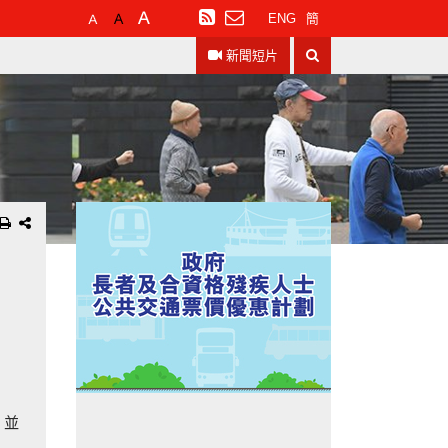
預
較
最
訂
ENG
簡
設
大
大
閱
搜
字
的
的
RSS
新聞短片
尋
體
字
字
大
體
體
小
。
，並