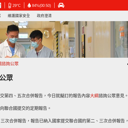
在
在
在
29°C
84%(00:50)
新
新
新
寫
維護國家安全
政府澄清
視
視
視
窗
窗
窗
開
開
開
啟
啟
啟
連
連
連
結
結
結
-
-
-
香
香
香
港
港
港
綱諮詢公眾
天
天
運
文
文
輸
台
台
署
公眾
網
網
網
頁
頁
頁
交第四、五次合併報告，今日就擬訂的報告內容
大綱
諮詢公眾意見
向聯合國提交的定期報告。
二、三次合併報告，報告已納入國家提交聯合國的第二、三次合併報告