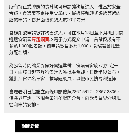
所有持正式牌照的食肆均可申請讓狗隻進入，惟基於安全
考慮，食環署不會接受火鍋店、鐵板燒和韓式燒烤等烤肉
店的申請，食肆面積也須大於20平方米。
食肆如欲申請容許狗隻進入，可在本月18日至下月8日期間
透過食環署
專題網頁
以電子方式提交申請。首階段設有不
多於1,000個名額，如申請數目多於1,000，食環署會抽籤
分配名額。
為預留時間讓業界做好營運準備，食環署會於7月指定一
日，由該日起容許狗隻進入獲批准食肆，日期稍後公布。
獲批准食肆名單會上載專題網頁，以便市民搜尋和選擇。
食環署明日起設立兩條申請熱線2867 5912、2867 2836，
供業界查詢；下周會舉行多場簡介會，向飲食業界介紹規
管和申請安排。
相關新聞