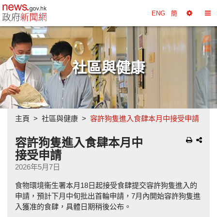
政府新聞網主頁
ENG
簡
選
切
擇
換
工
目
具
錄
社區與健康
主頁
社區與健康
容許狗隻進入食肆本月中接受申請
容許狗隻進入食肆本月中
接受申請
2026年5月7日
食物環境衞生署本月18日起接受食肆提交容許狗隻進入的
申請，預計下月中旬批出首輪申請，7月內開始容許狗隻進
入獲准的食肆，具體日期稍後公布。