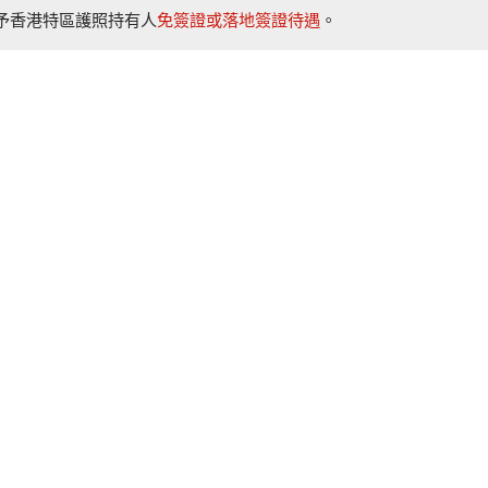
給予香港特區護照持有人
免簽證或落地簽證待遇
。