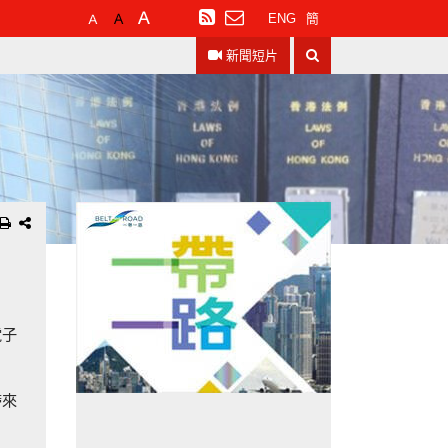
預
較
最
訂
ENG
簡
設
大
大
閱
搜
字
的
的
RSS
新聞短片
尋
體
字
字
大
體
體
小
電子
帶來