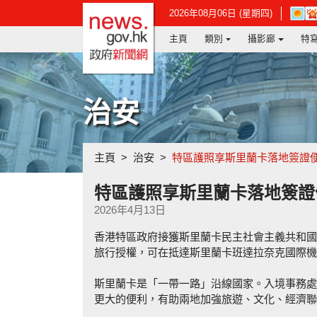
政府新聞網主頁
在
2026年08月06日 (星期四)
新
主頁
類別
攝影廊
特
視
窗
開
啟
連
治安
結
-
香
港
主頁
治安
特區護照享斯里蘭卡落地簽證
天
文
台
特區護照享斯里蘭卡落地簽證
網
2026年4月13日
頁
香港特區政府接獲斯里蘭卡民主社會主義共和國
旅行授權，可在抵達斯里蘭卡班達拉奈克國際機
斯里蘭卡是「一帶一路」沿線國家。入境事務處
更大的便利，有助兩地加強旅遊、文化、經濟聯