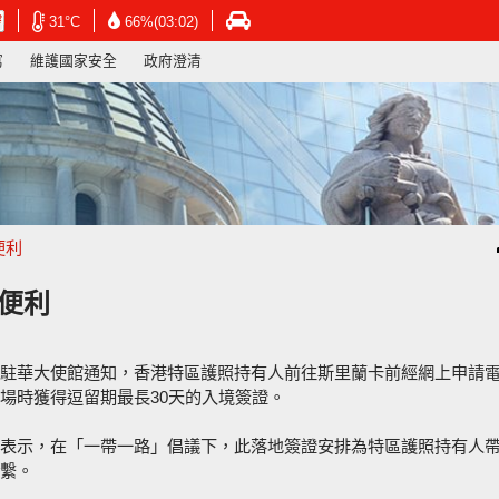
在
在
在
31°C
66%(03:02)
新
新
新
寫
維護國家安全
政府澄清
視
視
視
窗
窗
窗
開
開
開
啟
啟
啟
連
連
連
結
結
結
-
-
-
香
香
香
港
港
港
便利
天
天
運
文
文
輸
台
台
署
便利
網
網
網
頁
頁
頁
駐華大使館通知，香港特區護照持有人前往斯里蘭卡前經網上申請
場時獲得逗留期最長30天的入境簽證。
表示，在「一帶一路」倡議下，此落地簽證安排為特區護照持有人
繫。