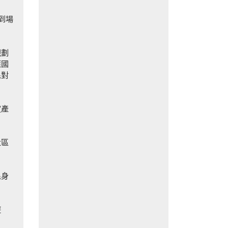
到場
規劃
應國
民對
定產
社區
民身
遊