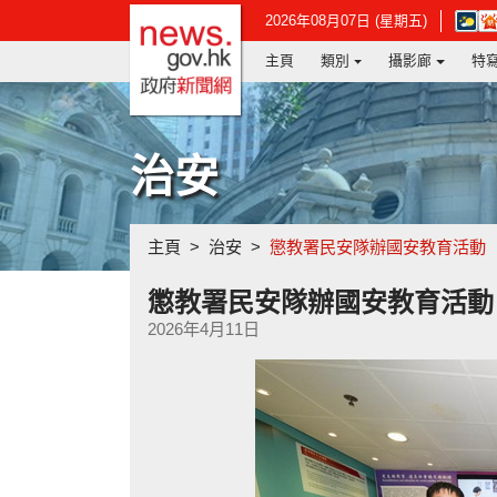
政府新聞網主頁
在
2026年08月07日 (星期五)
新
主頁
類別
攝影廊
特
視
窗
開
啟
連
治安
結
-
香
港
主頁
治安
懲教署民安隊辦國安教育活動
天
文
台
懲教署民安隊辦國安教育活動
網
2026年4月11日
頁