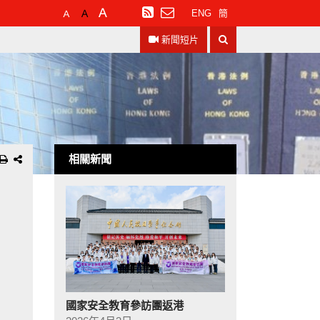
預
較
最
訂
ENG
簡
設
大
大
閱
搜
字
的
的
RSS
新聞短片
尋
體
字
字
大
體
體
小
相關新聞
國家安全教育參訪團返港