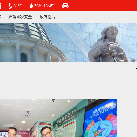
在
在
在
31°C
76%(13:45)
新
新
新
寫
維護國家安全
政府澄清
視
視
視
窗
窗
窗
開
開
開
啟
啟
啟
連
連
連
結
結
結
-
-
-
香
香
香
港
港
港
天
天
運
文
文
輸
台
台
署
網
網
網
頁
頁
頁