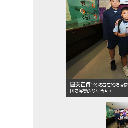
國安宣傳:
懲教署在懲教博物
國安展覽的學生合照。