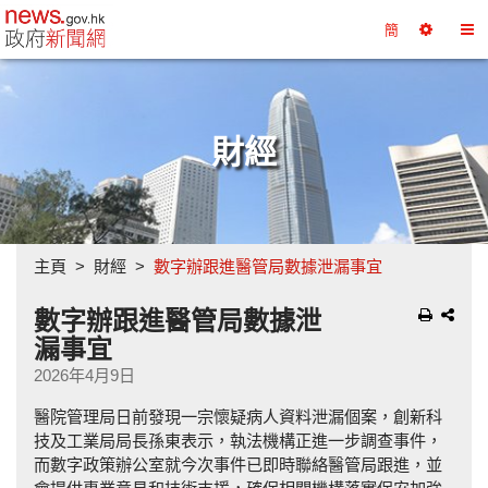
政府新聞網主頁
簡
選
切
擇
換
工
目
具
錄
財經
主頁
財經
數字辦跟進醫管局數據泄漏事宜
數字辦跟進醫管局數據泄
漏事宜
2026年4月9日
醫院管理局日前發現一宗懷疑病人資料泄漏個案，創新科
技及工業局局長孫東表示，執法機構正進一步調查事件，
而數字政策辦公室就今次事件已即時聯絡醫管局跟進，並