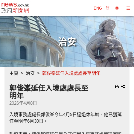
政府新聞網主頁
ENG
簡
選
切
擇
換
工
目
具
錄
治安
主頁
治安
郭俊峯延任入境處處長至明年
郭俊峯延任入境處處長至
明年
2026年4月8日
入境事務處處長郭俊峯今年4月9日達退休年齡，他已獲延
任至明年6月30日。