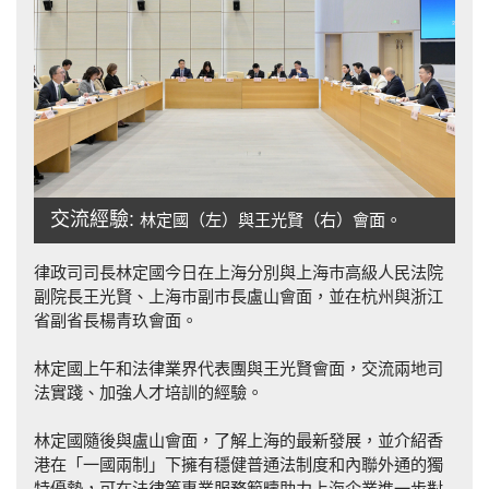
交流經驗:
林定國（左）與王光賢（右）會面。
律政司司長林定國今日在上海分別與上海巿高級人民法院
副院長王光賢、上海巿副巿長盧山會面，並在杭州與浙江
省副省長楊青玖會面。
林定國上午和法律業界代表團與王光賢會面，交流兩地司
法實踐、加強人才培訓的經驗。
林定國隨後與盧山會面，了解上海的最新發展，並介紹香
港在「一國兩制」下擁有穩健普通法制度和內聯外通的獨
特優勢，可在法律等專業服務範疇助力上海企業進一步對