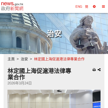
政府新聞網主頁
ENG
簡
選
切
擇
換
工
目
具
錄
治安
主頁
治安
林定國上海促滬港法律專業合作
林定國上海促滬港法律專
業合作
2026年3月24日