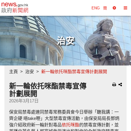
政府新聞網主頁
ENG
簡
選
切
擇
換
工
目
具
錄
治安
主頁
治安
新一輪依托咪酯禁毒宣傳計劃展開
新一輪依托咪酯禁毒宣傳
計劃展開
2026年3月17日
保安局禁毒處連同禁毒常務委員會今日舉辦「聽我講：一
齊企硬 唔take嘢」大型禁毒宣傳活動，由保安局局長鄧炳
強介紹政府新一輪針對毒品
依托咪酯
的禁毒宣傳計劃，並