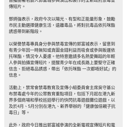
首播由著名藝人郭富城參與演出和製作的全新政府禁毒宣
傳短片。
鄧炳強表示，政府今次以陽光、有型和正能量形象，鼓勵
市民主動選擇健康生活，遠離毒品，將對抗毒品依托咪酯
誘惑帶到新階段。
以榮譽禁毒專員身分參與禁毒宣傳的郭富城表示，留意到
有青少年因一時無知或貪圖金錢利益而吸食或參與販運依
托咪酯，情況令人憂慮。他特意邀請多名熱愛舞蹈的年輕
人參與拍攝宣傳短片，提醒青少年在成長路上要堅守正確
信念、拒絕毒品誘惑，帶出「依托咪酯 一次都唔好試」的
信息。
活動上，禁常會禁毒教育及宣傳小組委員會主席吳守基公
布禁毒處今年的公眾教育重點項目，包括下月起在港九新
界多個商場和學校巡迴舉行的快閃抗毒遊戲攤位遊戲，以
及於4月、5月分別在港九、新界舉辦的「健康伽倍親子抗
毒日」等。
此外，政府今日推出郭富城參演的全新電視宣傳短片和電