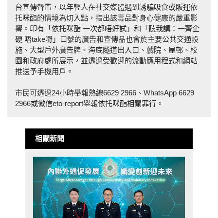
台宣傳聲帶，以年輕人在社交媒體遇到誘騙吸食或販運依
托咪酯的情境為切入點，指出該毒品對身心健康的嚴重影
響。印有「依托咪酯 一次都唔好試」和「聽我講：一齊企
硬 唔take嘢」口號的廣告和宣傳品也會於主要公共交通設
施、大型戶外廣告牌、海底隧道出入口、戲院、屋邨、校
園和政府處所展示，並透過受歡迎的流動應用程式和網站
推送予手機用戶。
市民可透過24小時舉報熱線6629 2966、WhatsApp 6629
2966或微信eto-report舉報依托咪酯相關罪行。
相關新聞