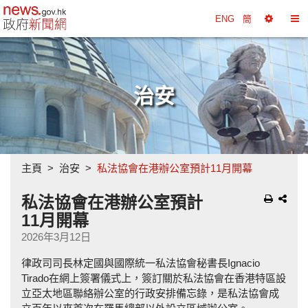
政府新聞網主頁
ENG
簡
選
切
擇
換
工
目
具
錄
治安
主頁
治安
私法協會在港辦公室預計11月開幕
私法協會在港辦公室預計
11月開幕
2026年3月12日
律政司司長林定國與國際統一私法協會秘書長Ignacio
Tirado在網上簽署儀式上，簽訂關於私法協會在香港特區設
立亞太地區聯絡辦公室的行政安排備忘錄，是私法協會成