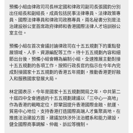
預備小組由律政司司長林定國和律政司副司長張國鈞分別
出任組長和副組長，成員包括民事法律專員、法律政策專
員、國際法律專員和律政司政務專員，兩名秘書分別是法
治建設辦公室首席政府律師和香港國際法律人才培訓辦公
室主任。
預備小組在首次會議討論律政司在十五五規劃下的重點發
展領域、人手、資源編配等工作。待十五五規劃內容和細
節出台後，預備小組會轉為編制小組，全速推展主動對接
十五五規劃的各項工作，按照行政長官的指示在今年內完
成對接國家十五五規劃的香港五年規劃，推動香港更好融
入和服務國家發展大局。
林定國表示，今年是國家十五五規劃開局之年，中共第二
十屆四中全會通過的十五五規劃建議以「三中心一高地」
作為香港的戰略定位，即鞏固提升香港國際金融、航運、
貿易中心地位，支持香港打造國際高端人才集聚高地。在
推進法治建設方面，建議加快涉外法治體系和能力建設，
健全國際商事調解、仲裁、訴訟等機制。