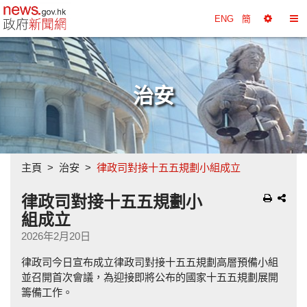
政府新聞網主頁
ENG
簡
選
切
擇
換
工
目
具
錄
治安
主頁
治安
律政司對接十五五規劃小組成立
律政司對接十五五規劃小
組成立
2026年2月20日
律政司今日宣布成立律政司對接十五五規劃高層預備小組
並召開首次會議，為迎接即將公布的國家十五五規劃展開
籌備工作。