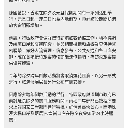
取消煙花匯演。
陳國基說，香港在除夕及元旦假期期間有一系列活動舉
行，元旦日起一連三日也為內地假期，預計該段期間訪港
旅客會明顯增加。
他說，特區政府會做好接待訪港旅客預備工作，積極協調
及統籌口岸和交通配套，並與相關機構和旅遊業界保持緊
密聯繫，做好人流管理、信息發布、公共交通和各口岸安
排，確保各項接待旅客的環節能運作暢順，為訪港旅客提
供優質體驗。
今年的除夕跨年倒數活動將會取消煙花匯演，以另一形式
進行，旅遊發展局會另行公布有關安排。
因應除夕跨年倒數活動的舉行，特區政府與深圳市政府已
商討延長除夕的關口服務時間。內地口岸部門已按程序要
求上報國家口岸部門進行審批，詳情會盡快公布。而港珠
澳大橋口岸及落馬洲/皇崗口岸在除夕夜會如常24小時通
關。