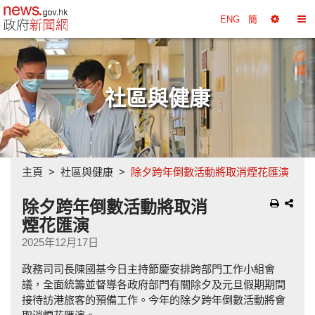
政府新聞網主頁
ENG
簡
選
切
擇
換
工
目
具
錄
社區與健康
主頁
社區與健康
除夕跨年倒數活動將取消煙花匯演
除夕跨年倒數活動將取消
煙花匯演
2025年12月17日
政務司司長陳國基今日主持節慶安排跨部門工作小組會
議，全面統籌並督導各政府部門有關除夕及元旦假期期間
接待訪港旅客的預備工作。今年的除夕跨年倒數活動將會