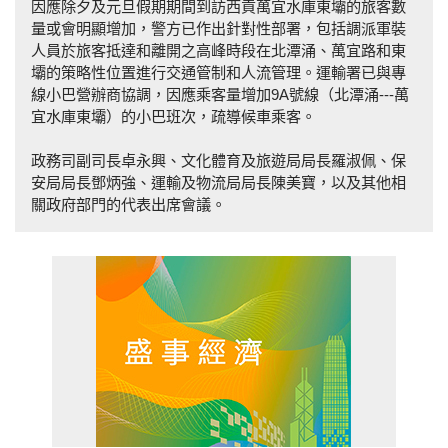
因應除夕及元旦假期期間到訪西貢萬宜水庫東壩的旅客數
量或會明顯增加，警方已作出針對性部署，包括調派軍裝
人員於旅客抵達和離開之高峰時段在北潭涌、萬宜路和東
壩的策略性位置進行交通管制和人流管理。運輸署已與專
線小巴營辦商協調，因應乘客量增加9A號線（北潭涌---萬
宜水庫東壩）的小巴班次，疏導候車乘客。
政務司副司長卓永興、文化體育及旅遊局局長羅淑佩、保
安局局長鄧炳強、運輸及物流局局長陳美寶，以及其他相
關政府部門的代表出席會議。