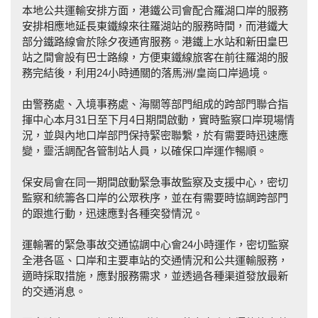
本地公共運輸安排方面，港鐵公司會配合羅湖口岸的服務
安排相應地延長東鐵線來往羅湖站的服務時間，而港鐵大
部分鐵路線會於除夕夜通宵服務。港鐵上水站和新田皇巴
站之間會設有巴士路線，方便東鐵線旅客在前往羅湖的服
務完結後，利用24小時通關的落馬洲/皇崗口岸過境。
由警務處、入境事務處、海關等部門組成的跨部門聯合指
揮中心本月31日至下月4日期間啟動，實時監察口岸現場情
況，並與內地口岸部門保持緊密聯繫，於有需要時迅速應
變，靈活調配各管制站人員，以確保口岸運作暢順。
保安局會在同一期間啟動緊急事故監察及支援中心，密切
監察和統籌各口岸的公眾秩序，並在有需要時協調跨部門
的跟進行動，迅速應對各種突發情況。
運輸署的緊急事故交通協調中心會24小時運作，密切監察
全港各區、口岸和主要車站的交通情況和公共運輸服務，
適時採取措施，應對服務需求，並透過各種渠道發放最新
的交通消息。