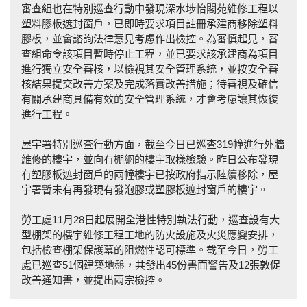
審查組也在特別巡查行動中發現深水埗怡閣苑維修工程以
塑料膠板遮封窗戶，已即時要求項目註冊承建商移除塑料
膠板，並會諮詢法律意見考慮作出檢控。為審慎起見，審
查組命令該項目暫時停止工程，並已要求該承建商為項目
進行獨立安全審核，以檢視其安全管理系統，並按安全審
核結果提交改善方案及完成落實改善措施；待審視及確信
有關承建商具備有效的安全管理系統，才會考慮讓其恢復
進行工程。
屋宇署特別巡查行動方面，截至今日已巡查319幢進行外牆
維修的樓宇，並向有棚網的樓宇取樣檢驗。昨日公布發現
有塑膠板遮封窗戶的兩幢樓宇已按政府指示陸續移除，屋
宇署暫未有再發現有發泡膠或塑膠板遮封窗戶的樓宇。
勞工處11月28日起展開全港性特別執法行動，巡查設有大
型棚架的樓宇維修工程工地的防火設施及火災應變安排，
包括檢查棚架保護幕的阻燃性認可標準。截至今日，勞工
處已巡查51個建築地盤，共發出45份書面警告及12張敦促
改善通知書，並提出兩宗檢控。