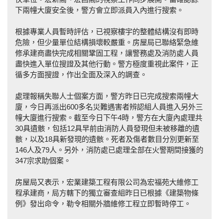
下兩幢大廈安全後，警方會立即派員入內進行搜索。
根據專業人員暫時評估，已視察樓宇的整體結構沒有即時
危險，但少量單位結構損壞較嚴重。房屋局已聯絡緊急維
修承建商盡快完成相關鞏固工程，讓警務處及消防處人員
盡快進入單位搜證及其他行動。警方極度重視此案件，正
循多方面搜證，作出全面及深入的調查。
處理報稱失聯人士個案方面，警方昨日已完成搜索兩幢大
廈，今日再派出600多名災難遇害者辨認組人員進入另外三
幢大廈進行搜索。截至今日下午4時，警方在大廈內處理共
30具遺骸，包括12具早前由消防人員發現但未被移離的遺
骸，以及18具新發現的遺骸。死者及傷者數目分別更新至
146人及79人。另外，消防處已處理全部在火警期間接獲的
347宗求助個案。
房屋局又表示，宏業建築工程有限公司為宏福苑大維修工
程承建商，局方轄下的獨立審查組昨日已根據《建築物條
例》發出命令，勒令相關外牆維修工程立即暫時停工。