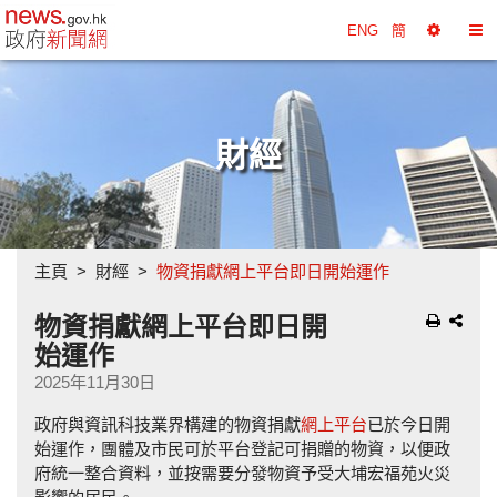
政府新聞網主頁
ENG
簡
選
切
擇
換
工
目
具
錄
財經
主頁
財經
物資捐獻網上平台即日開始運作
物資捐獻網上平台即日開
始運作
2025年11月30日
政府與資訊科技業界構建的物資捐獻
網上平台
已於今日開
始運作，團體及市民可於平台登記可捐贈的物資，以便政
府統一整合資料，並按需要分發物資予受大埔宏福苑火災