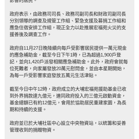
影響的居民。
政府表示，由政務司司長、政務司副司長和財政司副司長
分別領導的調查及規管工作組、緊急支援及募捐工作組和
應急住宿安排工作組，現正全力以赴推展宏福苑火災的支
援善後及調查工作。
政府自11月27日晚陸續向每戶受影響居民提供一萬元現金
的應急補助金，截至今日下午1時，已為超過1,900戶登
記，並向1,420戶派發相關應急補助金。此外，政府會就每
位死難者，向家屬發放20萬元慰問金，並由本星期開始，
為每一戶受影響家庭發放五萬元生活津貼。
截至今日中午12時，政府成立的大埔宏福苑援助基金已收
到外界捐款達九億元，連同政府投入的三億元啟動資金，
基金總額已有約12億元，會用於協助居民重建家園，為長
期和持續的支援。
政府並已於大埔社區中心設立中央物資站，以統籌和妥善
管理收到的捐贈物資。