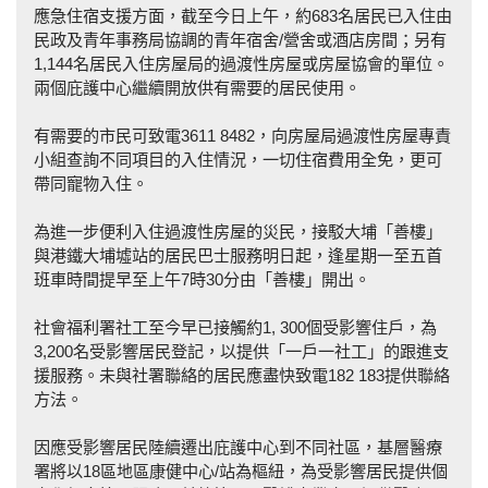
應急住宿支援方面，截至今日上午，約683名居民已入住由
民政及青年事務局協調的青年宿舍/營舍或酒店房間；另有
1,144名居民入住房屋局的過渡性房屋或房屋協會的單位。
兩個庇護中心繼續開放供有需要的居民使用。
有需要的市民可致電3611 8482，向房屋局過渡性房屋專責
小組查詢不同項目的入住情況，一切住宿費用全免，更可
帶同寵物入住。
為進一步便利入住過渡性房屋的災民，接駁大埔「善樓」
與港鐵大埔墟站的居民巴士服務明日起，逢星期一至五首
班車時間提早至上午7時30分由「善樓」開出。
社會福利署社工至今早已接觸約1, 300個受影響住戶，為
3,200名受影響居民登記，以提供「一戶一社工」的跟進支
援服務。未與社署聯絡的居民應盡快致電182 183提供聯絡
方法。
因應受影響居民陸續遷出庇護中心到不同社區，基層醫療
署將以18區地區康健中心/站為樞紐，為受影響居民提供個