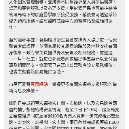
人化個案管理服務，並統籌不同醫護專業人員提供醫療、
護理和藥物服務以及心理支援。受影響居民也可前往醫院
管理局轄下的家庭醫學診所接受服務，稍後並可透過系統
優先預約服務。設於臨時庇護中心的醫療站會繼維持運
作。
至於殮葬事宜，食物環境衞生署會安排專人協助每一個死
難者家庭處理，並讓家屬按其屬意的時段及地點安排有關
身後事。政府會免費提供骨灰安置及相關服務，並通過
「一戶一社工」就每位死難者向家屬提供五萬元以支付殮
葬及相關開支。食環署已在富山公眾殮房設立服務櫃位，
也會主動聯絡家屬提供協助。
市民可瀏覽
專題網站
，掌握更多有關宏福苑支援服務的最
新消息及詳情。
繼昨日完成視察宏福苑宏仁閣、宏道閣，以及宏昌閣首兩
層的樓宇整體結構安全情況，截至今日下午5時，房屋局獨
立審查組連同房屋署逾100名專業人員進一步完成視察宏建
閣、宏泰閣、宏盛閣、宏志閣，兩日內共完成視察逾1,500
伙單位。宏新閣、宏昌閣的視察工作同步展開。當確認餘