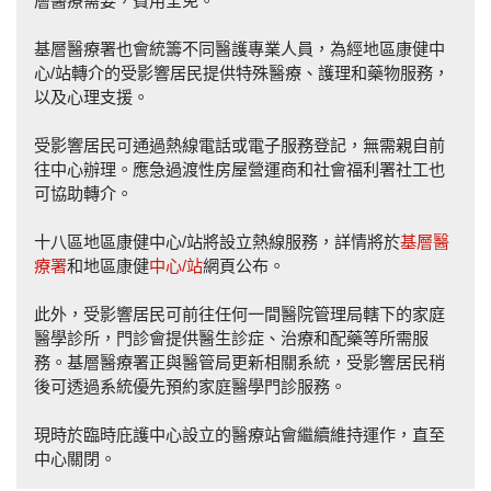
層醫療需要，費用全免。
基層醫療署也會統籌不同醫護專業人員，為經地區康健中
心/站轉介的受影響居民提供特殊醫療、護理和藥物服務，
以及心理支援。
受影響居民可通過熱線電話或電子服務登記，無需親自前
往中心辦理。應急過渡性房屋營運商和社會福利署社工也
可協助轉介。
十八區地區康健中心/站將設立熱線服務，詳情將於
基層醫
療署
和地區康健
中心/站
網頁公布。
此外，受影響居民可前往任何一間醫院管理局轄下的家庭
醫學診所，門診會提供醫生診症、治療和配藥等所需服
務。基層醫療署正與醫管局更新相關系統，受影響居民稍
後可透過系統優先預約家庭醫學門診服務。
現時於臨時庇護中心設立的醫療站會繼續維持運作，直至
中心關閉。