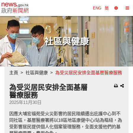
政府新聞網主頁
ENG
簡
選
切
擇
換
工
目
具
錄
社區與健康
主頁
社區與健康
為受災居民安排全面基層醫療服務
為受災居民安排全面基層
醫療服務
2025年11月30日
因應大埔宏福苑受火災影響的居民陸續遷出庇護中心到不
同社區，基層醫療署將以18區地區康健中心/站為樞紐，為
受影響居民提供個人化個案管理服務，全面支援他們的基