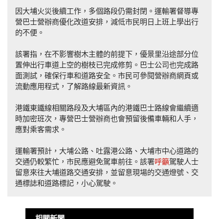
因大埔火災後續工作，多個路段仍需封閉。運輸署督導專
營巴士營辦商優化改道安排，減低市民明日上班上學出行
的不便。
該署指，在不影響樹木主體的前提下，優景里沿途部分位
置伸出行車道上空的樹枝已完成修剪。巴士公司也完成路
面測試，確保行車和道路安全。市民可參閱營辦商網頁或
流動應用程式，了解路線最新資訊。
港鐵東鐵線相關路段及大埔區內的港鐵巴士路線會繼續適
時加密班次，專營巴士營辦商也會預留後備車輛和人手，
應對乘客需求。
運輸署預計，大埔公路、吐露港公路、大埔市中心道路的
交通仍較繁忙，市民應避免駕車前往。該署
呼籲
駕駛人士
留意來往大埔道路交通安排，並留意現場的交通燈號、交
通標誌和道路標記，小心駕駛。
相關新聞