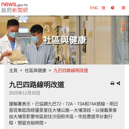
政府新聞網主頁
ENG
簡
選
切
擇
換
工
目
具
錄
社區與健康
主頁
社區與健康
九巴四路線明改道
九巴四路線明改道
2025年11月30日
運輸署表示，已協調九巴72、72A、73A和74A號線，明日
首班車起改經優景里往大埔公路---大埔滘段，以接載乘客
由大埔受影響地區前往沙田和市區。市民應提早計劃行
程，預留充裕時間。