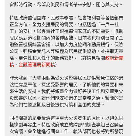
會即時行動，希望為災民和傷者帶來安慰、關心與支持。
特區政府整個團隊，民政事務署、社會福利署等各個部門
正全方位、全力支援居民的需要，包括透過「一戶一社
工」的安排，以專責社工跟進每個家庭的不同需要，協助
居民應對這段期間內的各種困難。日前我也特別召開了金
融監管機構統籌會議，以加大力度協調和動員銀行、保險
公司、強積金受託人等積極為居民提供協助，並採取更靈
活、更彈性和人性化的服務安排。（詳情見相關
政府新聞
稿
、
金融管理局新聞稿
）
昨天我到了大埔兩個為受火災影響居民提供緊急住宿的過
渡性房屋單位，探望受影響的居民，了解他們的需要和未
來生活的安排。我們將傾盡全力做好善後工作和安置受火
災影響的居民，讓他們能安穩過冬是當務之急，緊隨的是
為他們在過渡期及日後提供持續和全面的支援。
同樣關鍵的是要釐清這場重大火災發生的原因，以避免同
樣慘劇再發生。特區政府成立的跨部門調查專組已召開首
次會議，會全速進行調查工作，執法部門也必將對所發現