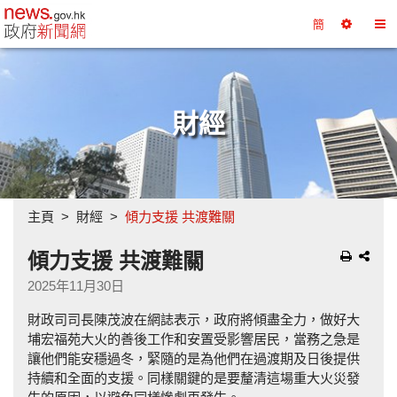
政府新聞網主頁
簡
選
切
擇
換
工
目
具
錄
財經
主頁
財經
傾力支援 共渡難關
傾力支援 共渡難關
2025年11月30日
財政司司長陳茂波在網誌表示，政府將傾盡全力，做好大
埔宏福苑大火的善後工作和安置受影響居民，當務之急是
讓他們能安穩過冬，緊隨的是為他們在過渡期及日後提供
持續和全面的支援。同樣關鍵的是要釐清這場重大火災發