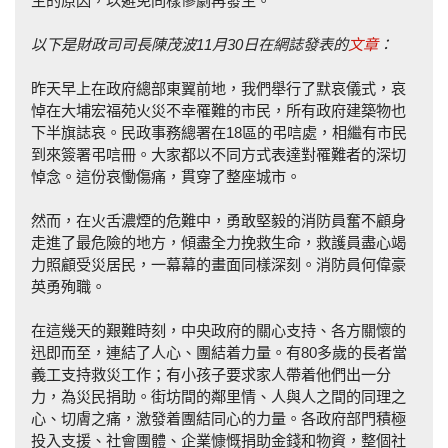
生的原因，以避免同樣慘劇再發生。
以下是財政司司長陳茂波
11
月
30日
在網誌發表的
文章
：
昨天早上在政府總部東翼前地，我們舉行了默哀儀式，哀
悼在大埔宏福苑火災不幸罹難的市民，所有政府建築物也
下半旗誌哀。民政事務總署在18區的弔唁處，相繼有市民
到來簽署弔唁冊。大家都以不同方式表達對罹難者的深切
悼念。這份哀慟傷痛，貫穿了整座城市。
然而，在火舌濃煙的危難中，勇敢堅毅的消防員奮不顧身
走進了最危險的地方，傾盡全力挽救生命，救護員盡心竭
力照顧受災居民，一幕幕的畫面同樣深刻。消防員何偉豪
英勇殉職。
在這幾天的艱難時刻，中央政府的關心支持、各方關懷的
迅即而至，連結了人心、團結着力量。有80多歲的長者當
義工支持救災工作；有小孩子要求家人帶着他們出一分
力，為災民捐助。街坊間的鄰里情、人與人之間的同理之
心、切膚之痛，激發着團結同心的力量。各政府部門積極
投入支援、社會團體、企業慷慨捐助金錢和物資，整個社