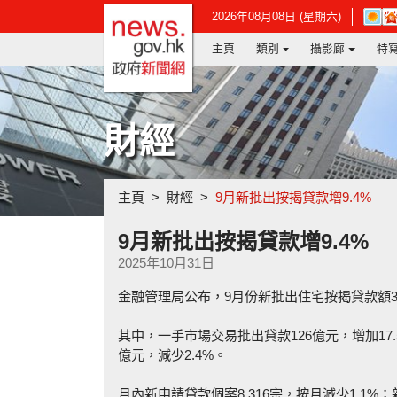
政府新聞網主頁
在
2026年08月08日 (星期六)
新
主頁
類別
攝影廊
特
視
窗
開
啟
連
財經
結
-
香
港
主頁
財經
9月新批出按揭貸款增9.4%
天
文
台
9月新批出按揭貸款增9.4%
網
2025年10月31日
頁
金融管理局公布，9月份新批出住宅按揭貸款額31
其中，一手市場交易批出貸款126億元，增加17.
億元，減少2.4%。
月內新申請貸款個案8,316宗，按月減少1.1%；