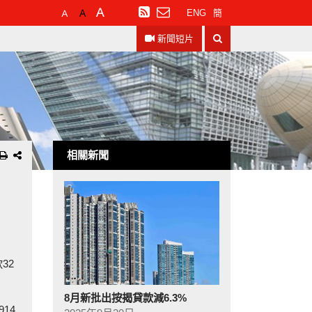
預
較
最
訂
ENG
簡
設
大
大
閱
搜
字
的
的
RSS
新聞短片
尋
體
字
字
大
體
體
小
相關新聞
32
8月新批出按揭貸款減6.3%
14