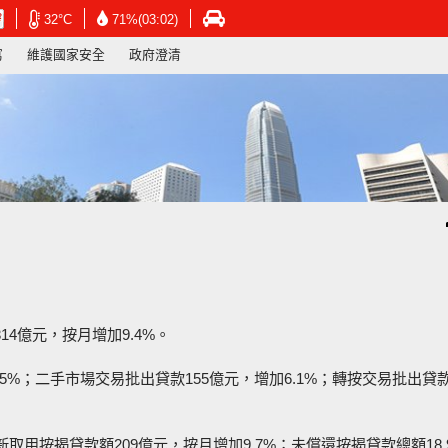
在
在
在
32°C
71%(03:02)
新
新
新
寫
維護國家安全
政府澄清
視
視
視
窗
窗
窗
開
開
開
啟
啟
啟
連
連
連
結
結
結
-
-
-
香
香
香
港
港
港
天
天
運
文
文
輸
台
台
署
網
網
網
頁
頁
頁
4億元，按月增加9.4%。
5%；二手市場交易批出貸款155億元，增加6.1%；轉按交易批出貸款
新取用按揭貸款額209億元，按月增加9.7%；未償還按揭貸款總額18,9