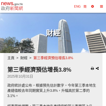
政府新聞網主頁
ENG
簡
選
切
擇
換
工
目
具
錄
財經
主頁
財經
第三季經濟預估增長3.8%
第三季經濟預估增長3.8%
2025年10月31日
政府統計處公布，根據預先估計數字，今年第三季本地生
產總值較去年同期實質上升3.8%，升幅高於第二季的
3.1%。