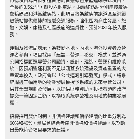
啟德項目為首個引進香港的智慧綠色集體運輸系統項目，
全長約3.5公里，擬設六個車站，兩端終點站分別連接啟德
郵輪碼頭和港鐵啟德站。此項目將為啟德前跑道區至港鐵
啟德站提供便捷的接駁交通服務，強化區內商住發展、旅
遊、文娛、康體及社區設施的連貫性，預計2031年投入服
務。
運輸及物流局表示，為鼓勵本地、內地、海外投資者及營
運者參與，項目採用「建設---營運---移交」模式，並透過
公開招標甄選專營公司融資、設計、建造、營運和維修系
統。因預期營運利潤不足以涵蓋系統建設及資產重置的大
量資本投入，政府會以「公共運輸引導發展」模式，將系
統周邊三幅用地的物業發展權授予系統的未來專營公司，
供其全盤規劃及發展，以提供財務資助。投標者須向政府
提交一筆固定金額，以換取系統專營權及用地的物業發展
權。
招標採用雙信封制，非價格建議和價格建議的比重分別為
60%和40%。當局會綜合考慮非價格和價格建議，以期選
出最能符合項目要求的建議。