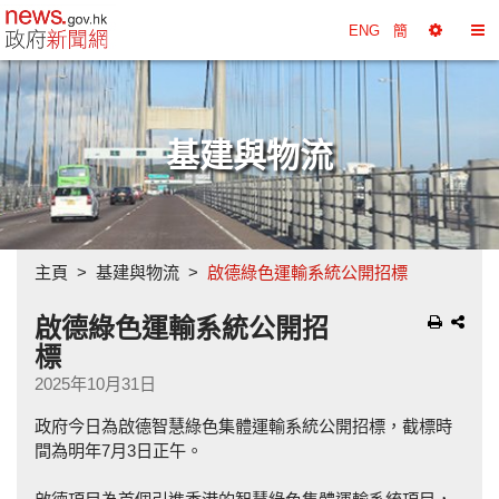
政府新聞網主頁
ENG
簡
選
切
擇
換
工
目
具
錄
基建與物流
主頁
基建與物流
啟德綠色運輸系統公開招標
啟德綠色運輸系統公開招
標
2025年10月31日
政府今日為啟德智慧綠色集體運輸系統公開招標，截標時
間為明年7月3日正午。