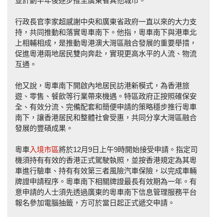
並計劃半年後逐步推至廣東省其他城市。
行政長官李家超感謝中央和廣東省政府一直以來的大力支
持，共同推動和落實粵車南下。他指，粵車南下與港車北
上相輔相成，是推動粵港澳大灣區融合發展的重要舉措，
促進粵港兩地居民雙向奔赴，實現更高水平的人流、物流
互通。
他又說，粵車南下開啟內地居民訪港新模式，為香港旅
遊、零售、餐飲等行業帶來機遇。特區政府正按照確保安
全、有效分流、完備配套和簡便申請的策略穩步推行粵車
南下，讓香港居民和整體社會受惠，共同分享大灣區融合
發展的豐碩成果。
粵車
入境市區
將於12月9日上午9時開始接受申請。指定司
機須持有有效的香港正式駕駛執照，並按香港規定為其粵
車進行驗車、持有有效第三者風險汽車保險，以完成車輛
牌證申請程序。粵車南下相關牌證最長有效期為一年。有
意申請的人士須先透過廣東的粵車南下信息管理服務平台
報名參加電腦抽籤，方可於當日起正式遞交申請。