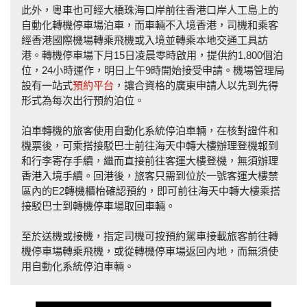
此外，粵車也可經大橋珠海口岸前往香港口岸人工島上的
自動化轉機停車場泊車，而車輛不入境香港，司機和乘客
經香港國際機場轉乘飛機或入境並轉乘本地交通工具訪
港。轉機停車場下月15日凌晨零時啟用，提供約1,800個泊
位，24小時運作，明日上午9時開始接受申請。機場管理局
設有一站式
預約平台
，讓合資格的廣東申請人以先到先得
形式為每次出行預約泊位。
泊車轉機的旅客使用自動化系統停泊車輛，在核對證件和
機票後，可乘搭接駁巴士前往海天中轉大樓辦理登機報到
和行李寄存手續，繼而直接前往客運大樓登機，無須辦理
香港入境手續。回港後，旅客只需到位於一號客運大樓禁
區內的E2轉機櫃枱確認預約，即可前往海天中轉大樓乘搭
接駁巴士到轉機停車場取回車輛。
至於送機或接機，指定司機可按預約駕車接載旅客前往轉
機停車場轉乘飛機，或從轉機停車場返回內地，而無須使
用自動化系統停泊車輛。