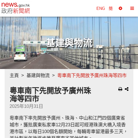
政府新聞網主頁
ENG
簡
選
切
擇
換
工
目
具
錄
基建與物流
主頁
基建與物流
粵車南下先開放予廣州珠海等四市
粵車南下先開放予廣州珠
海等四市
2025年10月31日
粵車南下率先開放予廣州、珠海、中山和江門四個廣東省
城市，獲批廣東私家車12月23日起可經港珠澳大橋入境香
港市區，以每日100個名額開始，每輛粵車留港最多三天，