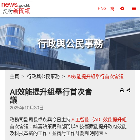
政府新聞網主頁
ENG
簡
選
切
擇
換
工
目
具
錄
行政與公民事務
主頁
行政與公民事務
AI效能提升組舉行首次會議
AI效能提升組舉行首次會
議
2025年10月30日
政務司副司長卓永興今日主持
人工智能（AI）效能提升組
首次會議，統籌決策局和部門以AI技術賦能提升政府效能
及科技革新的工作，並商討工作計劃和時間表。