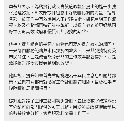
卓永興表示，為落實行政長官於施政報告提出的進一步強
化治理體系，AI效能提升組會用好統籌協調的力量，指導
各部門於工作中有效應用人工智能技術、研究重組工作流
程，以及推動部門進行科技革新，以提升效能並更好地回
應市民對高效政府和優質公共服務的期望。
他指，提升組會循幾個方向物色可藉AI提升效能的部門，
一是部門服務範疇與市民接觸面較大，二是其服務特別受
市民關注，三是改善能令部門的工作效率顯著提升，四是
效能提升能令市民看到明顯改變。
他續說，提升組會首先重點挑選若干與民生息息相關的部
門，並與有關部門就落實工作計劃制訂細節，目標在半年
後陸續推展相關項目。
提升組討論了工作重點和初步計劃，並聽取數字政策辦公
室介紹可向部門提供的AI工具箱，用途涵蓋政務環節常見
的數據收集分析、客戶服務和文書工作等。