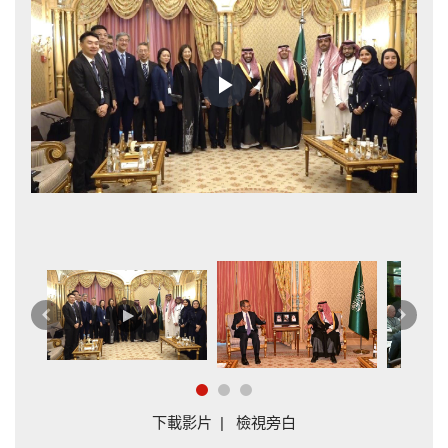
Play
Video
會
A
上
下
一
一
篇
篇
下載影片
|
檢視旁白