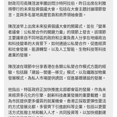
財政司司長陳茂波率團訪問沙特阿拉伯，昨日出席在利雅
得舉行的未來投資倡議大會，包括在大會主題討論環節發
言，並與多名當地高層官員和商界領袖會面。
陳茂波早上出席未來投資倡議大會的開幕式，並在「變革
者議會：公私營合作的關鍵力量」的環節上發言。該環節
主要讓來自不同地區的政府和企業負責人分享在地緣政治
和科技變革的大背景下，如何通過公私營合作，促進經濟
和社會發展、能源轉型，以及人工智能、生物科技等科技
產業的發展。
陳茂波在環節中分享香港在各類公私營合作模式方面的經
驗，包括藉「建設---營運---移交」模式，以及鐵路加物業
發展模式，為私人市場提供誘因，促進基礎建設的發展。
他指出，特區政府正加快推進北部都會區的發展，作為未
來經濟多元化的引擎、創新科技產業發展的重要載體，並
為市民提供更多優質的就業機會。香港正採取更彈性靈活
的方式發展北都，多管齊下引進創科等企業，包括以更靈
活方式批撥土地和輸入人才、共同投資等，以加快規劃建