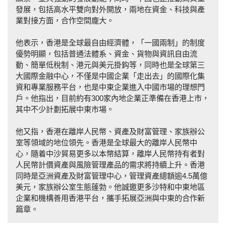
發展，包括高水平雙向對外開放，兩地在資金、科技與產
業對接方面，合作空間龐大。
他表示，香港是全球最自由經濟體，「一國兩制」的制度
優勢明顯，包括普通法體系、資金、貨物與資訊自由流
動、簡單低稅制、港元與美元掛鈎等，同時也是全球第三
大國際金融中心，不僅是中國企業「走出去」的國際化集
資和專業服務平台，也是中東企業進入中國市場的理想門
戶。他指出，目前約有300家內地企業正準備在香港上市，
其中不少計劃拓展中東市場。
他又指，香港在離岸人民幣、資產及財富管理、家族辦公
室等領域的地位領先。香港是全球最大的離岸人民幣中
心，隨着中沙貿易更多以本幣結算，離岸人民幣持有者對
人民幣計價資產與風險管理產品的需求將持續上升。香港
同時是亞洲資產及財富管理中心，管理資產總額逾4.5萬億
美元，家族辦公室生態蓬勃。他誠邀更多沙特和中東地區
企業和機構善用香港平台，攜手拓展亞洲與中東的合作新
篇章。