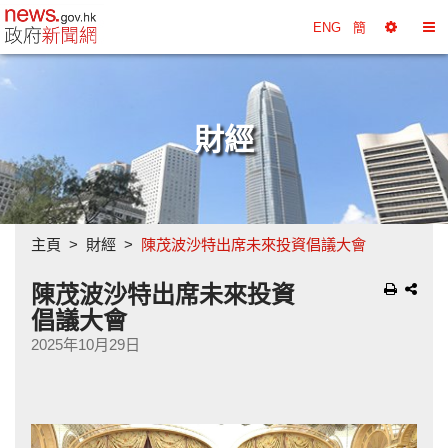
政府新聞網主頁
ENG
簡
選
切
擇
換
工
目
具
錄
財經
主頁
財經
陳茂波沙特出席未來投資倡議大會
陳茂波沙特出席未來投資
倡議大會
2025年10月29日