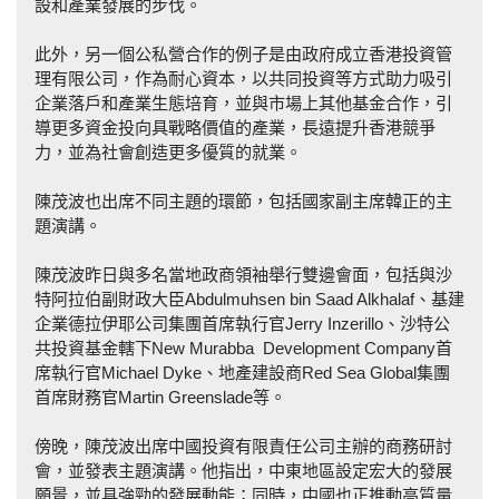
設和產業發展的步伐。
此外，另一個公私營合作的例子是由政府成立香港投資管
理有限公司，作為耐心資本，以共同投資等方式助力吸引
企業落戶和產業生態培育，並與市場上其他基金合作，引
導更多資金投向具戰略價值的產業，長遠提升香港競爭
力，並為社會創造更多優質的就業。
陳茂波也出席不同主題的環節，包括國家副主席韓正的主
題演講。
陳茂波昨日與多名當地政商領袖舉行雙邊會面，包括與沙
特阿拉伯副財政大臣Abdulmuhsen bin Saad Alkhalaf、基建
企業德拉伊耶公司集團首席執行官Jerry Inzerillo、沙特公
共投資基金轄下New Murabba Development Company首
席執行官Michael Dyke、地產建設商Red Sea Global集團
首席財務官Martin Greenslade等。
傍晚，陳茂波出席中國投資有限責任公司主辦的商務研討
會，並發表主題演講。他指出，中東地區設定宏大的發展
願景，並具強勁的發展動能；同時，中國也正推動高質量