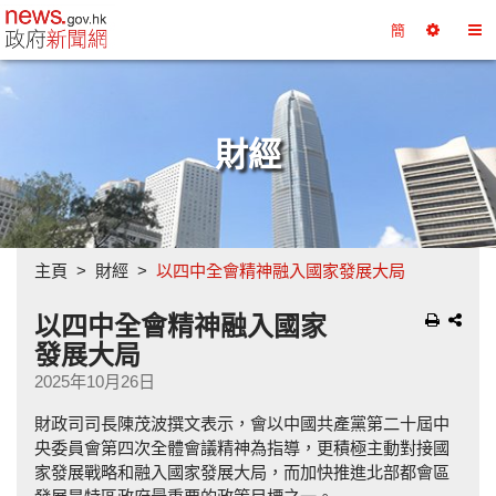
政府新聞網主頁
簡
選
切
擇
換
工
目
具
錄
財經
主頁
財經
以四中全會精神融入國家發展大局
以四中全會精神融入國家
發展大局
2025年10月26日
財政司司長陳茂波撰文表示，會以中國共產黨第二十屆中
央委員會第四次全體會議精神為指導，更積極主動對接國
家發展戰略和融入國家發展大局，而加快推進北部都會區