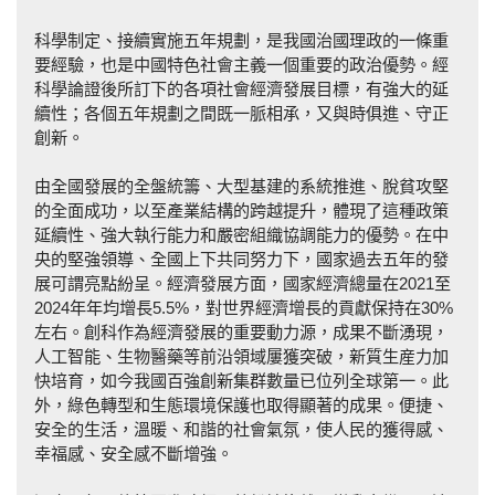
科學制定、接續實施五年規劃，是我國治國理政的一條重
要經驗，也是中國特色社會主義一個重要的政治優勢。經
科學論證後所訂下的各項社會經濟發展目標，有強大的延
續性；各個五年規劃之間既一脈相承，又與時俱進、守正
創新。
由全國發展的全盤統籌、大型基建的系統推進、脫貧攻堅
的全面成功，以至產業結構的跨越提升，體現了這種政策
延續性、強大執行能力和嚴密組織協調能力的優勢。在中
央的堅強領導、全國上下共同努力下，國家過去五年的發
展可謂亮點紛呈。經濟發展方面，國家經濟總量在2021至
2024年年均增長5.5%，對世界經濟增長的貢獻保持在30%
左右。創科作為經濟發展的重要動力源，成果不斷湧現，
人工智能、生物醫藥等前沿領域屢獲突破，新質生産力加
快培育，如今我國百強創新集群數量已位列全球第一。此
外，綠色轉型和生態環境保護也取得顯著的成果。便捷、
安全的生活，溫暖、和諧的社會氣氛，使人民的獲得感、
幸福感、安全感不斷增強。