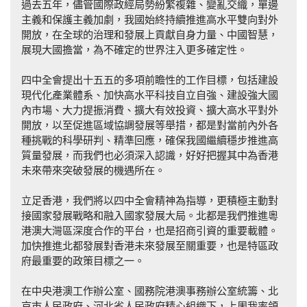
過去五年，儘管國際政經局勢紛繁複雜、變亂交織，單邊
主義和保護主義加劇，我國始終持續推進高水平雙向對外
開放，在全球的治理和發展上貢獻自身力量、中國智慧，
展現大國擔當，為不確定的世界注入更多確定性。
四中全會提出十五五的多項前瞻性的工作目標，包括建設
現代化產業體系、加快高水平科技自立自強、建設強大國
內市場、大力提振消費、擴大有效投資、擴大高水平對外
開放，以至促進區域協調發展等舉措，都是對當前內外各
種挑戰的科學研判、精準回應，確保我國繼續穩步推進高
質量發展，而我們也必須深入認識，好好把握其中為香港
未來帶來突破發展的機遇所在。
立足香港，我們將以四中全會精神為指導，更積極主動對
接國家發展戰略和融入國家發展大局。北都是我們推進粵
港澳大灣區深度合作的平台，也是招商引資的重要載體。
加快推進北都發展對香港未來發展至關重要，也是特區政
府最重要的政策目標之一。
在中央港澳工作辦公室、國務院港澳事務辦公室統籌、北
京市人民政府、河北省人民政府精心組織下，上周我率領