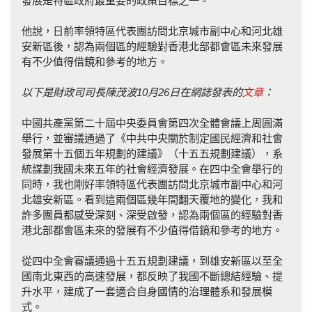
發展是特區政府最重要的政策目標之一。
他說，日前率領特區代表團訪問北京城市副中心和河北雄
安新區後，認為兩個區的經驗對香港北部都會區未來發展
有不少值得借鏡和參考的地方。
以下是財政司司長陳茂波
10
月
26
日在網誌發表的
文章
：
中國共產黨第二十屆中央委員會第四次全體會議上周圓滿
舉行，並審議通過了《中共中央關於制定國民經濟和社會
發展第十五個五年規劃的建議》（十五五規劃建議），系
統謀劃我國未來五年的社會經濟發展。在四中全會舉行的
同時，我也剛好率領特區代表團訪問北京城市副中心和河
北雄安新區。看到這兩個區幾年間翻天覆地的變化，我和
許多團員都感受深刻、深受啟發，認為兩個區的經驗對香
港北部都會區未來的發展有不少值得借鏡和參考的地方。
從四中全會審議通過十五五規劃建議，到雄安新區以至全
國南北東西的高速發展，都反映了我國不斷總結經驗、提
升水平，建成了一套適合自身國情的治理體系和發展模
式。