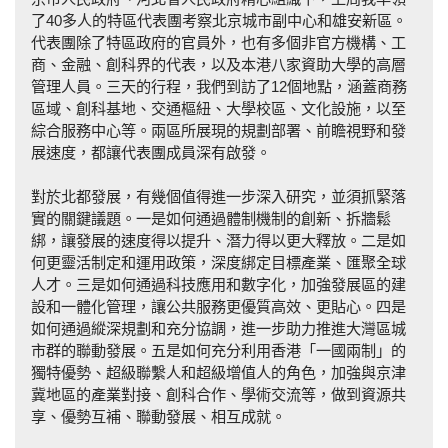
了40多人的特區代表團考察北京城市副中心和雄安新區。
代表團除了特區政府的官員外，也有多個非官方機構、工
商、金融、創科界的代表，以及本港八家資助大學的高層
管理人員。三天的行程，我們到訪了12個地點，涵蓋商務
區域、創科基地、交通樞紐、大學校區、文化設施，以至
綜合服務中心等。兩區所展現的規劃部署、前瞻視野和發
展速度，都讓代表團成員深有啟發。
對於北都發展，有幾個值得進一步深入研究，並須抓緊落
實的關鍵議題。一是如何通過體制機制的創新、拆牆鬆
綁，讓發展的速度得以提升、潛力得以更大釋放。二是如
何更靈活制定和運用政策，深度綁定目標產業、匯聚全球
人才。三是如何通過科技應用和數字化，加強發展區的建
設和一體化管理，讓公共服務更優質高效、更貼心。四是
如何通過縱深規劃和充分協調，進一步助力推進大灣區城
市群的聯動發展。五是如何充分利用香港「一國兩制」的
獨特優勢、超級聯繫人和超級增值人的角色，加強與京津
冀地區的產業對接、創科合作、學術交流等，做到資源共
享、優勢互補、聯動發展、相互成就。