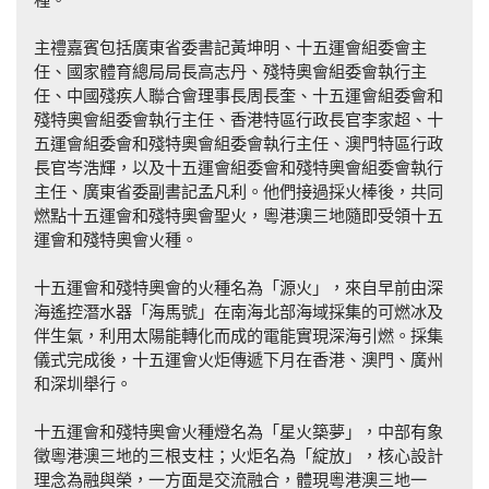
主禮嘉賓包括廣東省委書記黃坤明、十五運會組委會主
任、國家體育總局局長高志丹、殘特奧會組委會執行主
任、中國殘疾人聯合會理事長周長奎、十五運會組委會和
殘特奧會組委會執行主任、香港特區行政長官李家超、十
五運會組委會和殘特奧會組委會執行主任、澳門特區行政
長官岑浩輝，以及十五運會組委會和殘特奧會組委會執行
主任、廣東省委副書記孟凡利。他們接過採火棒後，共同
燃點十五運會和殘特奧會聖火，粵港澳三地隨即受領十五
運會和殘特奧會火種。
十五運會和殘特奧會的火種名為「源火」，來自早前由深
海遙控潛水器「海馬號」在南海北部海域採集的可燃冰及
伴生氣，利用太陽能轉化而成的電能實現深海引燃。採集
儀式完成後，十五運會火炬傳遞下月在香港、澳門、廣州
和深圳舉行。
十五運會和殘特奧會火種燈名為「星火築夢」，中部有象
徵粵港澳三地的三根支柱；火炬名為「綻放」，核心設計
理念為融與榮，一方面是交流融合，體現粵港澳三地一