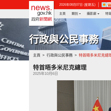
政府新聞網主頁
在
2026年08月07日 (星期五)
新
主頁
類別
攝影廊
特
視
窗
開
啟
連
行政與公民事務
結
-
香
港
主頁
行政與公民事務
特首晤多米尼克總
天
文
台
特首晤多米尼克總理
網
2025年10月6日
頁