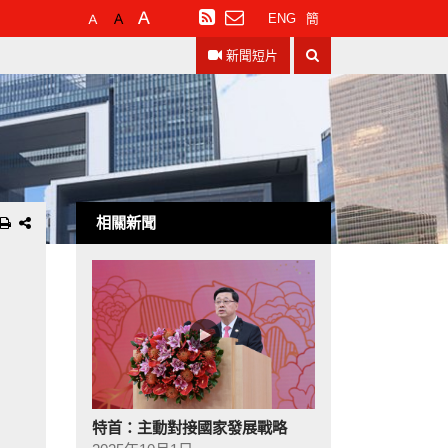
預
較
最
訂
ENG
簡
設
大
大
閱
搜
字
的
的
RSS
新聞短片
尋
體
字
字
大
體
體
小
相關新聞
特首：主動對接國家發展戰略