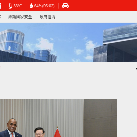
在
在
在
33°C
64%(05:02)
新
新
新
寫
維護國家安全
政府澄清
視
視
視
窗
窗
窗
開
開
開
啟
啟
啟
連
連
連
結
結
結
-
-
-
香
香
香
港
港
港
理
天
天
運
文
文
輸
台
台
署
網
網
網
頁
頁
頁