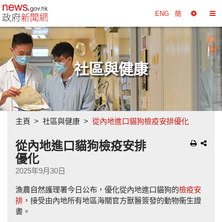
政府新聞網主頁
ENG
簡
選
切
擇
換
工
目
具
錄
社區與健康
主頁
社區與健康
從內地進口貓狗檢疫安排優化
從內地進口貓狗檢疫安排
優化
2025年9月30日
漁農自然護理署今日公布，優化從內地進口貓狗的
檢疫安
排
，接受由內地所有地區海關官方獸醫簽發的動物衞生證
書。