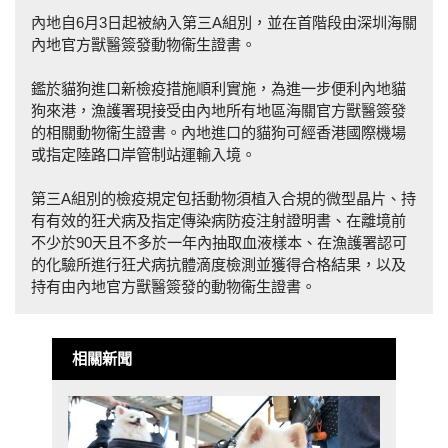
內地自6月3日起被納入第三A組別，並在首階段由深圳海關
內地官方獸醫簽發動物衞生證書。
鑑於貓狗進口新檢疫措施順利實施，為進一步便利內地貓
狗來港，漁護署現接受由內地所有地區海關官方獸醫簽發
的相關動物衞生證書。內地進口的貓狗可經香港國際機場
或指定陸路口岸管制站運輸入境。
第三A組別的檢疫規定包括動物須植入合規的微型晶片、持
有有效的狂犬病及指定傳染病防疫注射證明書、在離境前
不少於90天且不多於一年內抽取血液樣本、在漁護署認可
的化驗所進行狂犬病抗體滴度檢測並獲得合格結果，以及
持有由內地官方獸醫簽發的動物衞生證書。
相關新聞