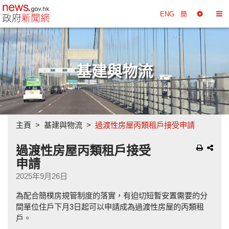
政府新聞網主頁
ENG
簡
選
切
擇
換
工
目
具
錄
基建與物流
主頁
基建與物流
過渡性房屋丙類租戶接受申請
過渡性房屋丙類租戶接受
申請
2025年9月26日
為配合簡樸房規管制度的落實，有迫切短暫安置需要的分
間單位住戶下月3日起可以申請成為過渡性房屋的丙類租
戶。