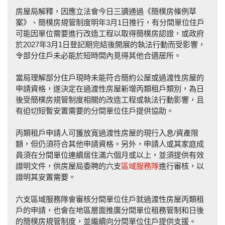
房屋局解釋，因應立法會今日三讀通過《簡樸房條例草
案》、簡樸房規管制度明年3月1日推行，有分間單位住戶
可能因單位需要進行改造工程以取得簡樸房認證，或政府
於2027年3月1日登記期完結後開展的執法行動而受影響，
令部分住戶未必能於短時間內覓得其他合適居所。
當局理解部分住戶現時未能符合簡約公屋或過渡性房屋的
申請資格，遂決定在過渡性房屋新增丙類租戶類別，為日
後受簡樸房規管制度相關的改造工程或執法行動影響，且
有迫切短暫安置需要的分間單位住戶提供協助。
丙類租戶申請人可獲放寬過渡性房屋的現行入息/資產限
額，但仍須符合其他申請資格。另外，申請人或其家庭成
員須在分間單位連續居住滿六個月或以上，並須提供有效
證明文件，供房屋局委聘的六支
區域服務隊
進行審核，以
證明其安置需要。
六支區域服務隊會審核分間單位住戶就過渡性房屋丙類租
戶的申請，也會在地區層面推廣分間單位租務管制和日後
的簡樸房規管制度，並繼續向分間單位住戶提供支援。