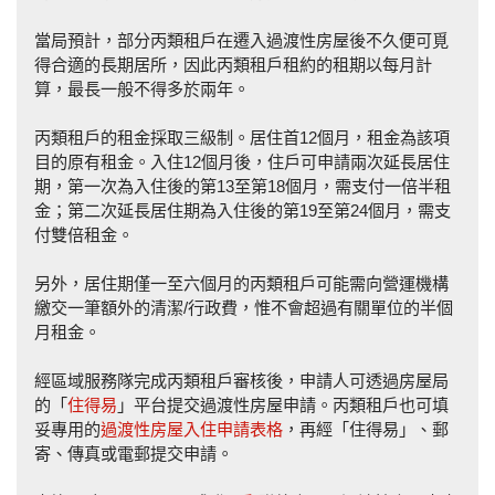
當局預計，部分丙類租戶在遷入過渡性房屋後不久便可覓
得合適的長期居所，因此丙類租戶租約的租期以每月計
算，最長一般不得多於兩年。
丙類租戶的租金採取三級制。居住首12個月，租金為該項
目的原有租金。入住12個月後，住戶可申請兩次延長居住
期，第一次為入住後的第13至第18個月，需支付一倍半租
金；第二次延長居住期為入住後的第19至第24個月，需支
付雙倍租金。
另外，居住期僅一至六個月的丙類租戶可能需向營運機構
繳交一筆額外的清潔/行政費，惟不會超過有關單位的半個
月租金。
經區域服務隊完成丙類租戶審核後，申請人可透過房屋局
的「
住得易
」平台提交過渡性房屋申請。丙類租戶也可填
妥專用的
過渡性房屋入住申請表格
，再經「住得易」、郵
寄、傳真或電郵提交申請。