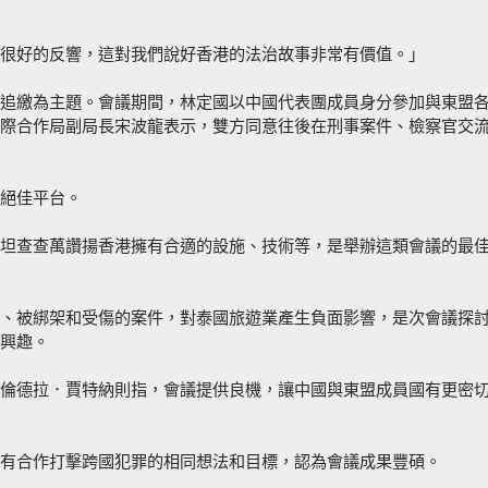
很好的反響，這對我們說好香港的法治故事非常有價值。」
追繳為主題。會議期間，林定國以中國代表團成員身分參加與東盟
際合作局副局長宋波龍表示，雙方同意往後在刑事案件、檢察官交
絕佳平台。
坦查查萬讚揚香港擁有合適的設施、技術等，是舉辦這類會議的最
、被綁架和受傷的案件，對泰國旅遊業產生負面影響，是次會議探
興趣。
倫德拉．賈特納則指，會議提供良機，讓中國與東盟成員國有更密
有合作打擊跨國犯罪的相同想法和目標，認為會議成果豐碩。