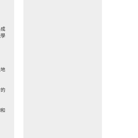
各成
流學
佳地
討的
切和