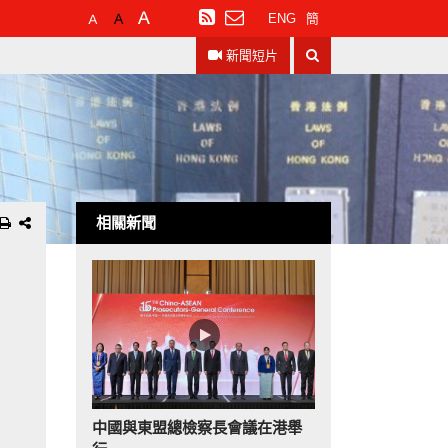
預
較
最
訂
ENG
簡
設
大
大
閱
搜
字
的
的
RSS
新聞短片
尋
體
字
字
大
體
體
小
相關新聞
中國與東盟總檢察長會議在港舉