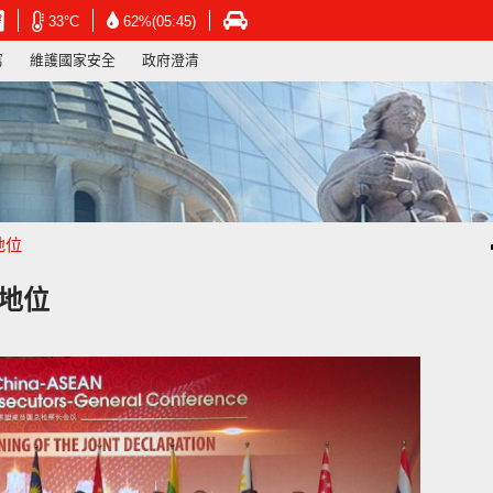
在
在
在
33°C
62%(05:45)
新
新
新
寫
維護國家安全
政府澄清
視
視
視
窗
窗
窗
開
開
開
啟
啟
啟
連
連
連
結
結
結
-
-
-
香
香
香
港
港
港
地位
天
天
運
文
文
輸
台
台
署
地位
網
網
網
頁
頁
頁