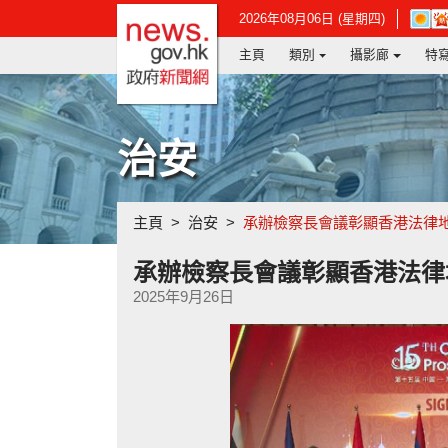
政府新聞網主頁
在
2026年08月06日 (星期四)
新
主頁
類別
攝影廊
特
視
窗
開
啟
連
治安
結
-
香
港
主頁
治安
承辦檢察長會議彰顯香港法律
天
文
台
承辦檢察長會議彰顯香港法律
網
2025年9月26日
頁