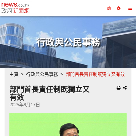
政府新聞網主頁
簡
選
切
擇
換
工
目
具
錄
行政與公民事務
主頁
行政與公民事務
部門首長責任制既獨立又有效
部門首長責任制既獨立又
有效
2025年9月17日