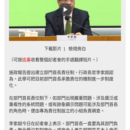
Play
Video
下載影片
|
檢視旁白
（可按
這裏
收看整個記者會的手語翻譯短片。）
施政報告提出建立部門首長責任制，行政長官李家超認
為，此舉可把目前部門首長承擔責任的機制進一步制度
化。
在部門首長責任制下，如部門出現嚴重問題、涉及廣泛或
重複性的系統問題，或有跡象顯示問題可能涉及部門首長
的角色時，便由專為責任制設立的小組負責調查。
李家超今日在記者會上表示，部門首長一直要為其部門負
責，惟此舉沒有制度化，或會令人產生部門首長本人會否