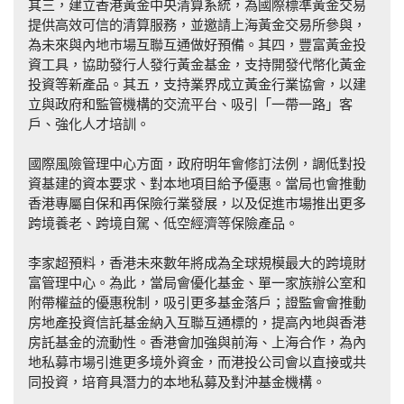
其三，建立香港黃金中央清算系統，為國際標準黃金交易
提供高效可信的清算服務，並邀請上海黃金交易所參與，
為未來與內地市場互聯互通做好預備。其四，豐富黃金投
資工具，協助發行人發行黃金基金，支持開發代幣化黃金
投資等新產品。其五，支持業界成立黃金行業協會，以建
立與政府和監管機構的交流平台、吸引「一帶一路」客
戶、強化人才培訓。
國際風險管理中心方面，政府明年會修訂法例，調低對投
資基建的資本要求、對本地項目給予優惠。當局也會推動
香港專屬自保和再保險行業發展，以及促進市場推出更多
跨境養老、跨境自駕、低空經濟等保險產品。
李家超預料，香港未來數年將成為全球規模最大的跨境財
富管理中心。為此，當局會優化基金、單一家族辦公室和
附帶權益的優惠稅制，吸引更多基金落戶；證監會會推動
房地產投資信託基金納入互聯互通標的，提高內地與香港
房託基金的流動性。香港會加強與前海、上海合作，為內
地私募市場引進更多境外資金，而港投公司會以直接或共
同投資，培育具潛力的本地私募及對沖基金機構。