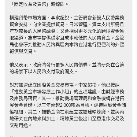
「固定收益及貨幣」路線圖。
構建貨幣市場方面，李家超說，金管局會新設人民幣業務
資金安排，向企業提供貿易、日常營運、資本支出所需且
年期較長的人民幣融資；又會探討更多元化的跨境資金獲
取渠道，為市場提供穩定且成本較低的人民幣資金。金管
局也會研究推動人民幣與區內本幣在港進行更便利的外匯
報價與交易。
他又表示，政府將發行更多人民幣債券，並將研究在合適
的場景下以人民幣支付政府開支。
對於加速建立國際黃金交易市場，李家超指，他已接納
「推動黃金市場發展工作小組」的五項建議，由財經事務
及庫務局落實。其一，推動機場管理局和金融機構在港拓
展黃金倉儲，以三年超越2,000噸為目標，建造區域黃金儲
備樞紐。其二，推動金商在港建立或擴建精煉廠，並與內
地研究在內地來料加工，精煉黃金後出口至香港作交易及
交割用途。