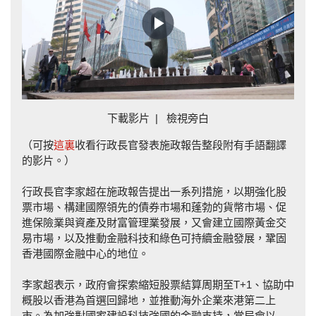
Play
Video
下載影片
|
檢視旁白
（可按
這裏
收看行政長官發表施政報告整段附有手語翻譯
的影片。）
行政長官李家超在施政報告提出一系列措施，以期強化股
票市場、構建國際領先的債券市場和蓬勃的貨幣市場、促
進保險業與資產及財富管理業發展，又會建立國際黃金交
易市場，以及推動金融科技和綠色可持續金融發展，鞏固
香港國際金融中心的地位。
李家超表示，政府會探索縮短股票結算周期至T+1、協助中
概股以香港為首選回歸地，並推動海外企業來港第二上
市。為加強對國家建設科技強國的金融支持，當局會以