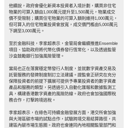
他續說，政府會優化新資本投資者入境計劃，購買非住宅
物業的可算入額由1,000萬元提升至1,500萬元，物業成交
價不受限制；購買住宅物業的可算入額則維持1,000萬元，
但可算入的住宅物業投資會放寬，成交價門檻由5,000萬元
下調至3,000萬元。
至於金融科技，李家超表示，金管局會繼續推進Ensemble
項目、協助政府將代幣化債券發行恆常化，以及透過監管
沙盒鼓勵銀行加強風險管理。
當局也正在落實穩定幣發行人制度，並就數字資產交易及
託管服務的發牌制度制訂立法建議。證監會正研究在充分
保障投資者的前提下擴展可提供予專業投資者的數字資產
產品和服務的類型，另透過引入自動化匯報和數據監測工
具，構建香港數字資產的風險防線。政府也會加強國際稅
務合作，打擊跨境逃稅。
李家超表示，在綠色可持續金融發展方面，港交所會加強
與大灣區碳市場的試點合作，試驗跨境交易結算路徑，共
建區內碳市場生態圈。政府也會連同內地相關監管部門和