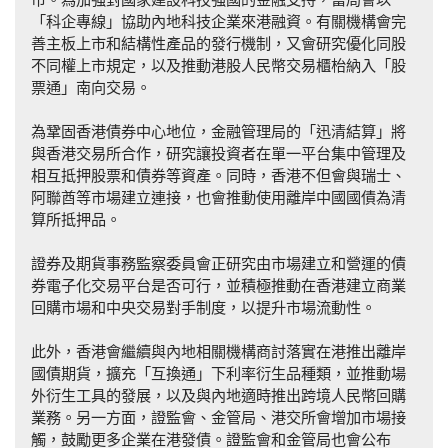
「科企專線」協助內地科技企業來港融資。有關機構會完
善主板上市和結構性產品的發行機制，又會研究優化同股
不同權上市規定，以及推動港股人民幣交易櫃枱納入「股
票通」南向交易。
為鞏固香港債券中心地位，金融管理局的「迅清結算」將
與香港交易所合作，研究讓投資者在單一平台集中管理及
相互抵押股票和債券等資產。同時，香港不但會與瑞士、
阿聯酋等市場建立連接，也會推動使用離岸中國國債為清
算所抵押品。
證券及期貨事務監察委員會正研究由市場建立和營運的債
券電子化交易平台是否可行，並積極推動在香港建立商業
回購市場和中央交易對手制度，以提升市場流動性。
此外，香港會繼續與內地相關機構商討落實在港推出離岸
國債期貨，擴充「互換通」下利率衍生品種類，並推動場
外衍生工具的發展，以及與內地適時推出跨境人民幣回購
業務。另一方面，證監會、金管局、港交所會增加市場接
觸，鼓勵更多企業在港發債。證監會和金管局也會公布