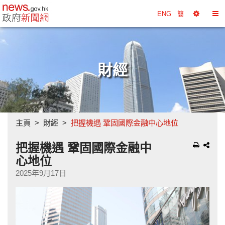
政府新聞網主頁
ENG
簡
選
切
擇
換
工
目
具
錄
財經
主頁
財經
把握機遇 鞏固國際金融中心地位
把握機遇 鞏固國際金融中
心地位
2025年9月17日