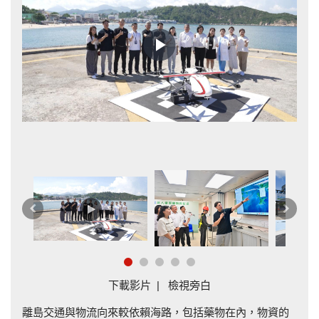
Play
Video
機
上
下
一
一
篇
篇
下載影片
|
檢視旁白
離島交通與物流向來較依賴海路，包括藥物在內，物資的