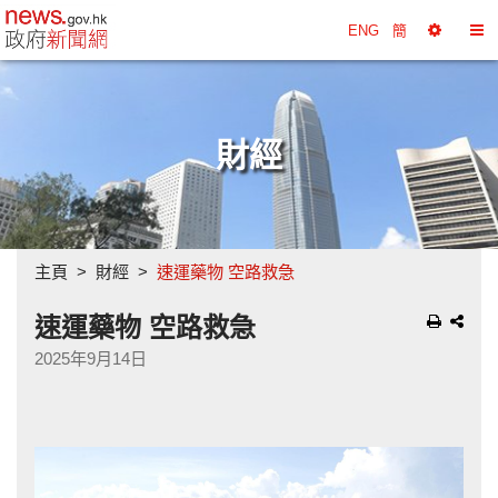
政府新聞網主頁
ENG
簡
選
切
擇
換
工
目
具
錄
財經
主頁
財經
速運藥物 空路救急
速運藥物 空路救急
2025年9月14日