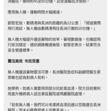
洲醫院，需時約45至65分鐘，且受渡輪班次限制。
應用無人機，運輸時間大幅縮減。
劉智宏說，數碼港與長洲的距離約為12公里：「經過實際
飛行測試，無人機由數碼港飛往長洲只需約20分鐘。」
無人機大幅提升運送藥物的效率，審視數據後，也確認飛
行狀況穩定、通訊網路暢通無阻，劉智宏表示，結果符合
安全營運標準。
靈活高效
市民受惠
無人機運送藥物靈活可靠，長洲醫院急症科副顧問醫生麥
思敏也認為對病人有利。
她舉例，如病人需要用到部分抗蛇毒血清，院方目前需利
用直升機將病人送往東區醫院或瑪麗醫院處理。
「若有無人機，我們可以考慮將血清迅速以空路運往長洲
醫院，而未必需要把病人送離長洲。」