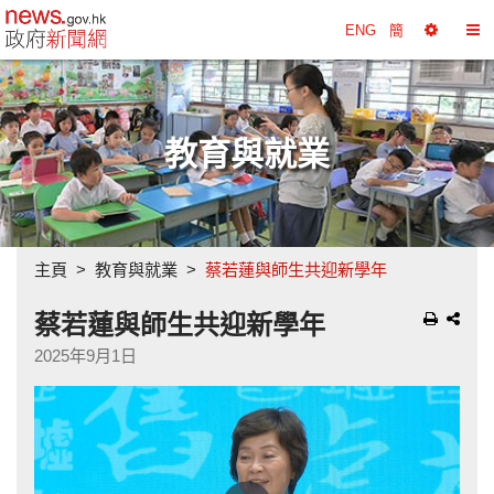
政府新聞網主頁
ENG
簡
選
切
擇
換
工
目
具
錄
教育與就業
主頁
教育與就業
蔡若蓮與師生共迎新學年
蔡若蓮與師生共迎新學年
2025年9月1日