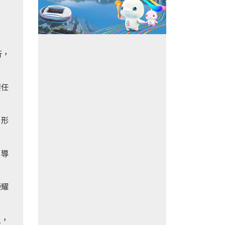
行，
要任
，形
引導
榮耀
員，