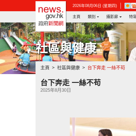
政府新聞網主頁
在
2026年08月06日 (星期四)
新
主頁
類別
攝影廊
特
視
窗
開
啟
連
社區與健康
結
-
香
港
主頁
社區與健康
台下奔走 一絲不苟
天
文
台
台下奔走 一絲不苟
網
2025年8月30日
頁