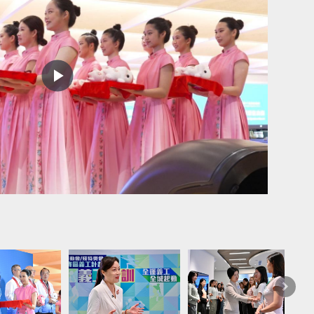
Play
Video
台下功
好客的
下
一
篇