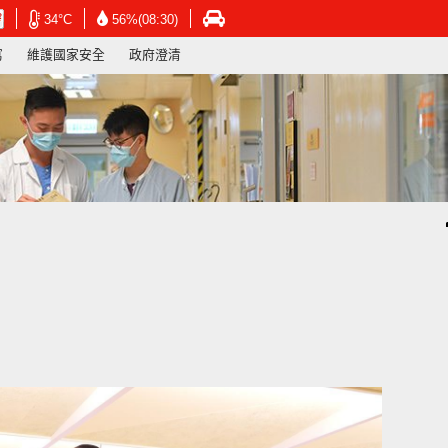
在
在
在
34°C
56%(08:30)
新
新
新
寫
維護國家安全
政府澄清
視
視
視
窗
窗
窗
開
開
開
啟
啟
啟
連
連
連
結
結
結
-
-
-
香
香
香
港
港
港
天
天
運
文
文
輸
台
台
署
網
網
網
頁
頁
頁