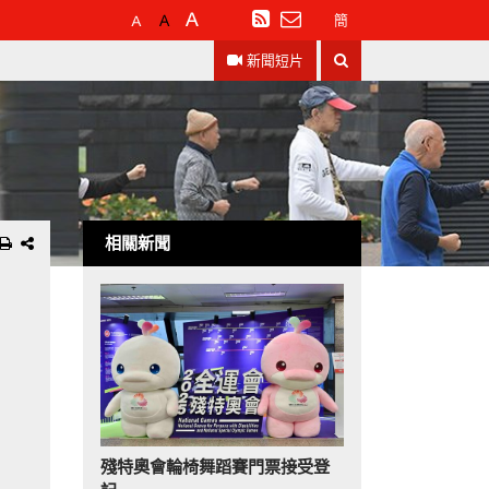
預
較
最
訂
簡
設
大
大
閱
搜
字
的
的
RSS
新聞短片
尋
體
字
字
大
體
體
小
相關新聞
殘特奧會輪椅舞蹈賽門票接受登