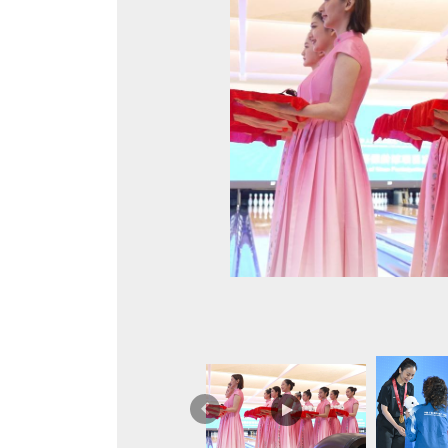
上
一
篇