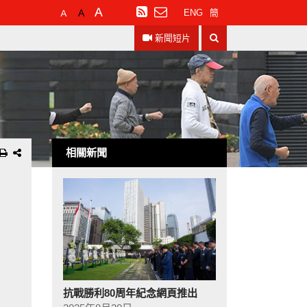
預
較
最
訂
ENG
簡
設
大
大
閱
搜
字
的
的
RSS
新聞短片
尋
體
字
字
大
體
體
小
相關新聞
抗戰勝利80周年紀念網頁推出