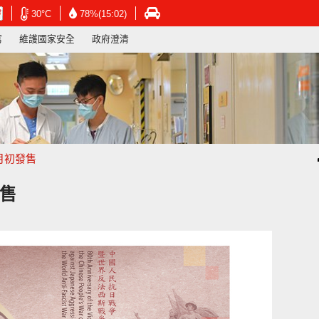
在
在
在
30°C
78%(15:02)
新
新
新
寫
維護國家安全
政府澄清
視
視
視
窗
窗
窗
開
開
開
啟
啟
啟
連
連
連
結
結
結
-
-
-
香
香
香
港
港
港
月初發售
天
天
運
文
文
輸
台
台
署
發售
網
網
網
頁
頁
頁