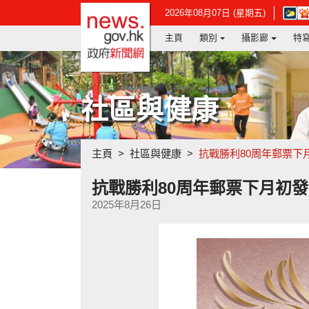
政府新聞網主頁
在
2026年08月07日 (星期五)
新
主頁
類別
攝影廊
特
視
窗
開
啟
連
社區與健康
結
-
香
港
主頁
社區與健康
抗戰勝利80周年郵票下
天
文
台
抗戰勝利80周年郵票下月初
網
2025年8月26日
頁