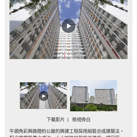
Play
Video
建
下載影片
|
檢視旁白
牛頭角彩興路簡約公屋的興建工程採用組裝合成建築法，