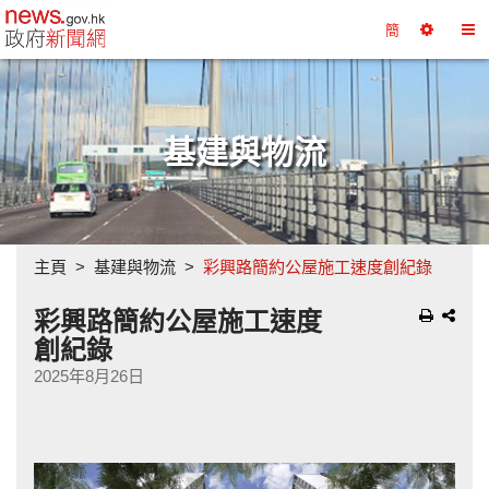
政府新聞網主頁
簡
選
切
擇
換
工
目
具
錄
基建與物流
主頁
基建與物流
彩興路簡約公屋施工速度創紀錄
彩興路簡約公屋施工速度
創紀錄
2025年8月26日