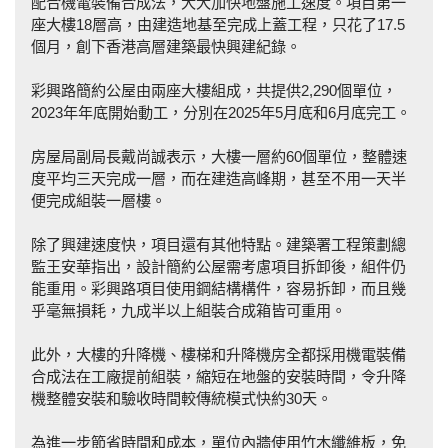
配合機電裝備合成法，大大加快地盤施工速度。項目第一
座大樓18層高，由建造地基至完成上蓋工程，只花了17.5
個月，創下香港高層建築最快興建紀錄。
彩興路簡約公屋由兩座大樓組成，共提供2,290個單位，
2023年年底開始動工，分別在2025年5月底和6月底完工。
房屋局副局長戴尚誠表示，大樓一層約60個單位，整體速
度平均三天完成一層，而在建造高峰期，甚至不用一天半
便完成組裝一層樓。
除了興建速度快，項目還有其他特點。建築署工程策劃總
監王安華指出，設計簡約公屋需考慮項目拆卸後，組件仍
能重用。彩興路項目使用鋼結構構件，容易拆卸，而且幾
乎毫無損耗，九成半以上組裝合成箱皆可重用。
此外，大樓的升降機、樓梯和升降機房全都採用機電裝備
合成法在工廠提前組裝，縮短在地盤的安裝時間，令升降
機整體安裝和驗收時間較傳統模式快約30天。
為進一步節省時間和成本，單位內牆使用竹木纖維板，免