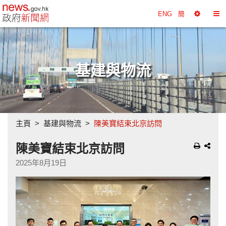
政府新聞網主頁
ENG
簡
選
切
擇
換
工
目
具
錄
基建與物流
主頁
基建與物流
陳美寶結束北京訪問
陳美寶結束北京訪問
2025年8月19日