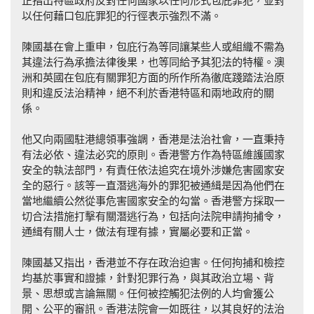
正指出特區政府反對任何國家以任何形式包庇罪犯，並對
以任何藉口包庇罪犯的行徑表示強烈不滿。
陳國基在會上重申，包庇行為等同讓某些人或組織不需為
其違法行為承擔法律後果，也等同給予其犯法的特權。澳
洲和英國在包庇有關罪犯方面的所作所為徹底踐踏法治原
則和違反法治精神，絕不利於香港特區和兩地政府的關
係。
他又向兩國駐港總領事強調，香港是法治社會，一直秉持
有法必依、違法必究的原則。香港警方作為特區維護國家
安全的執法部門，有責任依法追究在境外涉嫌危害國家安
全的惡行。該等一直潛逃海外的罪犯被通緝是因為他們在
當地繼續公然從事危害國家安全的勾當。香港警方採取一
切合法措施打擊有關潛逃行為，包括向法院申請拘捕令，
通緝有關人士，做法有理有據，實屬必要和正當。
陳國基又指出，香港並不存在政治迫害。任何拘捕和檢控
均基於事實和證據，針對犯罪行為，與其政治立場、背
景、思想或言論無關。任何被控觸犯法例的人均會獲公
開、公平的審訊。香港法院會一如既往，以其良好的法治