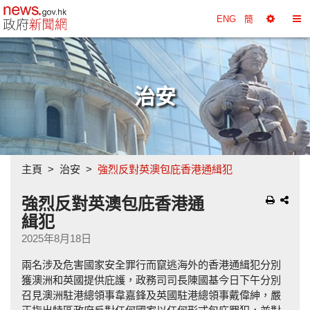
政府新聞網主頁
ENG
簡
選
切
擇
換
工
目
具
錄
治安
主頁
治安
強烈反對英澳包庇香港通緝犯
強烈反對英澳包庇香港通
緝犯
2025年8月18日
兩名涉及危害國家安全罪行而竄逃海外的香港通緝犯分別
獲澳洲和英國提供庇護，政務司司長陳國基今日下午分別
召見澳洲駐港總領事韋嘉鋒及英國駐港總領事戴偉紳，嚴