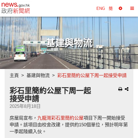
政府新聞網主頁
ENG
簡
選
切
擇
換
工
目
具
錄
基建與物流
主頁
基建與物流
彩石里簡約公屋下周一起接受申請
彩石里簡約公屋下周一起
接受申請
2025年8月18日
房屋局宣布，
九龍灣彩石里簡約公屋
項目下周一開始接受
申請。該項目由校舍改建，提供約150個單位，預計明年第
一季起陸續入伙。