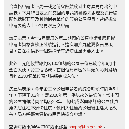
合資格申請者下周一或之前會陸續收到由房屋局寄出的申
請表，下月15日或之前交回的申請將獲優先處理及進行編
配包括彩石里及其他尚有單位的簡約公屋項目。曾經遞交
申請表的人士不需再次提交申請。
該局表示，今年2月開展的第二期簡約公屋申請反應踴躍，
申請者資格審核正陸續進行。這次加推九龍灣彩石里項
目，旨在提供多一個選擇予有迫切住屋需要人士。
此外，元朗攸壆路約2,100個簡約公屋單位已於今年6月中
全面入伙，第二個落成、首個位於市區的牛頭角彩興路項
目約2,290個單位預期快將完成入伙。
房屋局表示，今年第二季公屋申請者的綜合輪候時間為5.1
年，下降了0.2年，是2018年第一季以來的最低位，當中簡
約公屋輪候時間平均為2.3年。約七成彩興路簡約公屋住戶
原先居住在不適切住房，他們入住簡約公屋後生活大幅改
善，局方呼籲合資格市民盡快遞交申請。
查詢可致電3464 0700或電郵至
lphapp@hb.gov.hk
。