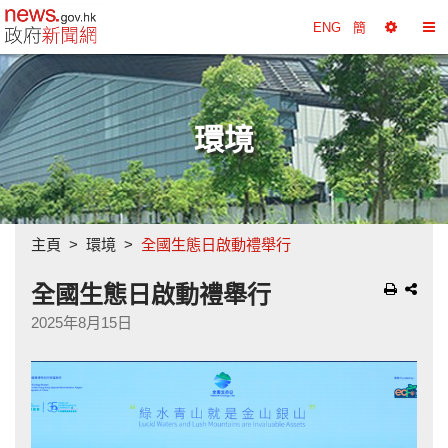
政府新聞網主頁
ENG
簡
選
切
擇
換
工
目
具
錄
環境
主頁
環境
全國生態日啟動禮舉行
全國生態日啟動禮舉行
2025年8月15日