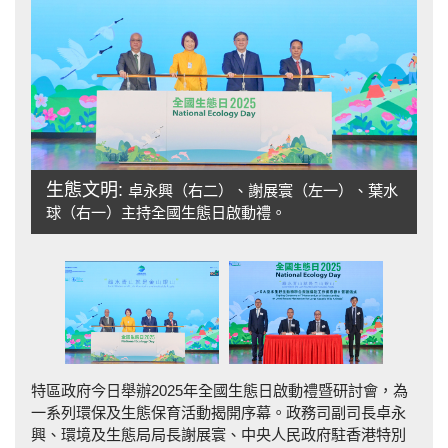
生態文明:
卓永興（右二）、謝展寰（左一）、葉水
發
球（右一）主持全國生態日啟動禮。
型
特區政府今日舉辦2025年全國生態日啟動禮暨研討會，為
一系列環保及生態保育活動揭開序幕。政務司副司長卓永
興、環境及生態局局長謝展寰、中央人民政府駐香港特別