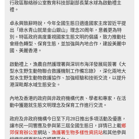
行政區聯絡辦公室教育科技部副部長葉水球為啟動禮主
禮。
卓永興致辭時說，今年全國生態日適逢國家主席習近平提
出「綠水青山就是金山銀山」理念20周年，意義更為特
別。特區政府高度重視國家生態文明的倡議，致力推動社
會綠色轉型、保育生態，並加強與內地合作，建設美麗中
國、美麗香港。
啟動禮上，漁農自然護理署與深圳市海洋發展局簽署《大
型水生野生動物聯合救護機制工作備忘錄》，深化兩地大
型水生野生動物救護協作、加強經驗和技術交流，以提升
港深毗鄰水域生態安全。
內地及香港的政府與非政府機構代表、學者和專家，在活
動中獲邀就生態文明理念及保育工作進行交流。
政府及非政府機構今日至下月28日推出多項活動及優惠，
讓市民一同響應及參與第三屆全國生態日，詳情已上載
鄉
郊保育辦公室
網站、
漁護署生物多樣性資訊站
和其他參與