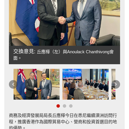
交換意見:
丘應樺（左）與Anoulack Chanthivong會
面。
介
上
下
一
一
篇
篇
商務及經濟發展局局長丘應樺今日在悉尼繼續澳洲訪問行
程，推廣香港作為國際貿易中心、營商和投資首選目的地
的優勢。