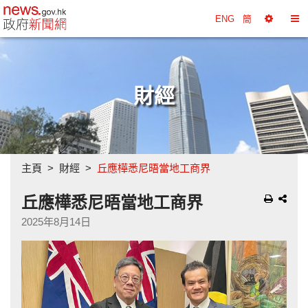
政府新聞網主頁
ENG
簡
選
切
擇
換
工
目
具
錄
財經
主頁
財經
丘應樺悉尼晤當地工商界
丘應樺悉尼晤當地工商界
2025年8月14日