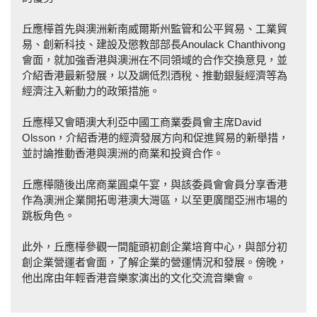
丘應樺首先與澳洲新南威爾斯州監管和公平貿易、工業貿
易、創新科技、建設及懲教部部長Anoulack Chanthivong
會面，就加強香港與澳洲在不同領域的合作交換意見，並
介紹香港最新發展，以及調低烈酒稅、推動銀髮經濟等為
經濟注入新動力的政策措施。
丘應樺又會晤澳大利亞中國工商業委員會主席David
Olsson，介紹香港的經濟發展方向和促進貿易的新舉措，
並討論推動香港與澳洲的商業和投資合作。
丘應樺隨後出席商業圓桌午宴，與該委員會會員分享香港
作為澳洲企業開拓粵港澳大灣區，以至更廣闊亞洲市場的
跳板角色。
此外，丘應樺參觀一間龍頭初創企業培育中心，與部分初
創企業營運者會面，了解企業的營運情況和發展。傍晚，
他出席由年輕香港音樂家演出的文化交流音樂會。