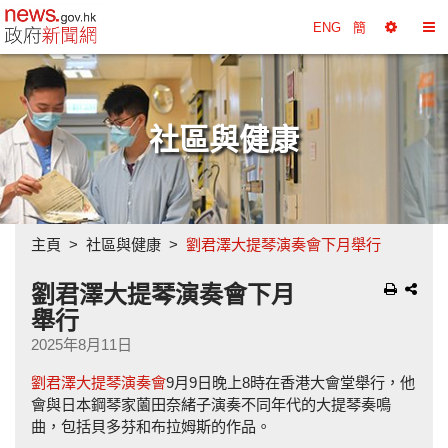
政府新聞網主頁
ENG
簡
選
切
擇
換
工
目
具
錄
社區與健康
主頁
社區與健康
劉君澤大提琴演奏會下月舉行
劉君澤大提琴演奏會下月
舉行
2025年8月11日
劉君澤大提琴演奏會
9月9日晚上8時在香港大會堂舉行，他
會與日本鋼琴家薗田奈緒子演奏不同年代的大提琴奏鳴
曲，包括貝多芬和布拉姆斯的作品。