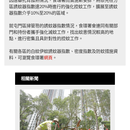
因應基孔肯雅熱情況，食環署而實施新安排，將原先在分
區誘蚊器指數達20%時進行的強化控蚊工作，擴展至誘蚊
器指數介乎10%至20%的區域。
就屯門區掃管笏的誘蚊器指數情況，食環署會連同有關部
門和持份者攜手強化滅蚊工作，找出蚊患情況較高的地
點，進行密集且具針對性的控蚊工作。
有關各區的白紋伊蚊誘蚊器指數、密度指數及防蚊措施資
料，可瀏覽食環署
網頁
。
相關新聞