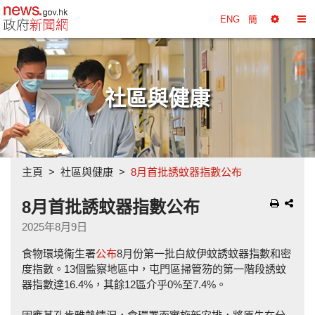
政府新聞網主頁
ENG
簡
選
切
擇
換
工
目
具
錄
社區與健康
主頁
社區與健康
8月首批誘蚊器指數公布
8月首批誘蚊器指數公布
2025年8月9日
食物環境衞生署
公布
8月份第一批白紋伊蚊誘蚊器指數和密
度指數。13個監察地區中，屯門區掃管笏的第一階段誘蚊
器指數達16.4%，其餘12區介乎0%至7.4%。